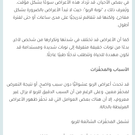
في بعض الأحيان، قد تزداد هذه الأعراض سوءًا بشكل مؤقت،
ويُعرف ذلك بـ “نوبة الربو”؛ حيث لا تبدأ الأعراض بالضرورة بشكل
مفاجئ، ولكنها قد تتفاقم تدريجيًّا على مدى ساعات أو حتى لفترة
أطول.
كما أن الأعراض قد تختلف في شدتها وتكرارها من شخص لآخر،
بدءًا من نوبات خفيفة متفرقة إلى نوبات شديدة ومستدامة قد
تكون مهددة للحياة وتتطلب تدخلًا طبيًا عاجلًا.
الأسباب والمحفّزات
قد تحدث أعراض الربو عشوائيًّا دون سبب واضح، أو نتيجة التعرض
لمحفّز معين، وعلى الرغم من أن السبب الدقيق للربو لا يزال غير
معروفٍ، إلا أن هناك بعض العوامل التي قد تحفّز ظهور الأعراض
المرتبطة بالحالة.
تشمل المحفّزات الشائعة للربو: