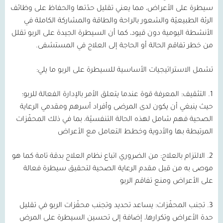
سيطرة على الأعراض، مما يعني تقليل حدّتها والحفاظ على وظائف
الرئة الطبيعيّة والشعور بالراحة والطاقة والمشاركة الكاملة في
الأنشطة اليومية دون قيود، كما أن السيطرة الجيدة على الربو تقلل
من خطر تفاقم الحالة أو الحاجة إلى العلاج في المستشفى.
تشمل الاستراتيجيات الأساسية للسيطرة على الربو ما يلي:
1.
التثقيف:
المعرفة قوة عندما يتعلق الأمر بالإدارة الفعالة للربو؛
حيث ينبغي أن يكون لدى المرضى وأفراد أسرهم ومقدمي الرعاية
الصحية فهم شامل لهذه الحالة التنفسيّة، بما في ذلك المحفّزات
المرتبطة بها والأدوية وخطط التعامل مع الأعراض
2.
الالتزام بالعلاج:
من الضروري اتباع نظام العلاج بدقة تامة كما هو
موصى به من قبل مقدم الرعاية الصحية لتحقيق سيطرة فعالة
على الأعراض ومنع تفاقم الربو
3.
تجنب المحفّزات:
يساعد تحديد وتجنب محفّزات الربو في تقليل
حدة الأعراض وتكرارها، إضافة إلى تحسين السيطرة على المرض