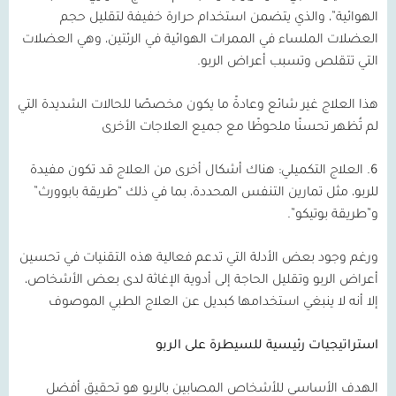
الهوائية”، والذي يتضمن استخدام حرارة خفيفة لتقليل حجم
العضلات الملساء في الممرات الهوائية في الرئتين، وهي العضلات
التي تتقلص وتسبب أعراض الربو.
هذا العلاج غير شائع وعادةً ما يكون مخصصًا للحالات الشديدة التي
لم تُظهر تحسنًا ملحوظًا مع جميع العلاجات الأخرى
6.
العلاج التكميلي:
هناك أشكال أخرى من العلاج قد تكون مفيدة
للربو، مثل تمارين التنفس المحددة، بما في ذلك “طريقة بابوورث”
و”طريقة بوتيكو”.
ورغم وجود بعض الأدلة التي تدعم فعالية هذه التقنيات في تحسين
أعراض الربو وتقليل الحاجة إلى أدوية الإغاثة لدى بعض الأشخاص،
إلا أنه لا ينبغي استخدامها كبديل عن العلاج الطبي الموصوف
استراتيجيات رئيسية للسيطرة على الربو
الهدف الأساسي للأشخاص المصابين بالربو هو تحقيق أفضل