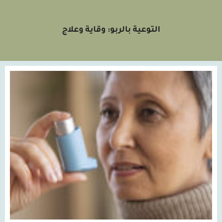
التوعية بالربو: وقاية وعلاج