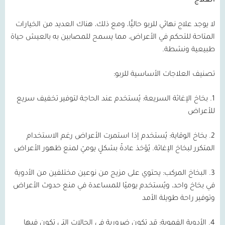
العلاج
لا يوجد علاج نهائي للربو حاليًّا، ومع ذلك، هناك العديد من الخيارات
المتاحة للتحكم في الأعراض، مما يسمح للمصابين به بالعيش حياة
طبيعية ونشطة.
تصنيف العلاجات الأساسية للربو:
1.
بخاخ الإغاثة السريعة:
يُستخدم عند الحاجة لتوفير تخفيف سريع
للأعراض
2.
بخاخ الوقاية:
يُستخدم إذا استمرت الأعراض رغم الاستخدام
المتكرر لبخاخ الإغاثة. يُؤخذ عادةً بشكلٍ يوميّ لمنع ظهور الأعراض
3.
البخاخ المركب:
يحتوي على مزيج من نوعين مختلفين من الأدوية
في بخاخ واحد، ويُستخدم يوميًا للمساعدة في منع حدوث الأعراض
وتوفير راحة طويلة الأمد
4.
الأدوية الفموية:
قد تكون ضرورية في الحالات التي تكون فيها