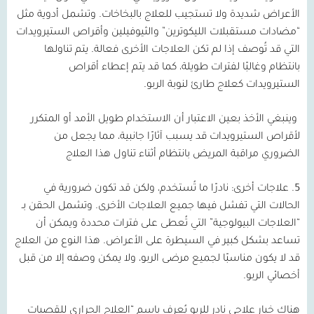
الأعراض شديدة ولا تستجيب للعلاج بالبخاخات. وتشمل أدوية مثل
“مضادات مستقبلات الليكوترين” والثيوفيلين وأقراص الستيرويدات
التي قد تُوصف إذا لم تكن العلاجات الأخرى فعالة. يتم تناولها
بانتظام وغالبًا لفترات طويلة، كما قد يتم إعطاء أقراص
الستيرويدات كعلاج طارئ لنوبة الربو.
وينبغي الأخذ بعين الاعتبار أن الاستخدام طويل الأمد أو المتكرر
لأقراص الستيرويدات قد يسبب آثارًا جانبية، مما يجعل من
الضروري مراقبة المريض بانتظام أثناء تناول هذا العلاج
5.
علاجات أخرى:
نادرًا ما تُستخدم، ولكن قد تكون ضرورية في
الحالات التي تفشل فيها جميع العلاجات الأخرى. وتشمل الحقن بـ
“العلاجات البيولوجية” التي تُعطى على فترات محددة ويمكن أن
تساعد بشكل كبير في السيطرة على الأعراض. هذا النوع من العلاج
قد لا يكون مناسبًا لجميع مرضى الربو، ولا يمكن وصفه إلا من قبل
أخصائي الربو.
هناك خيار علاجي نادر للربو يُعرف باسم “العلاج الحراري للقصبات