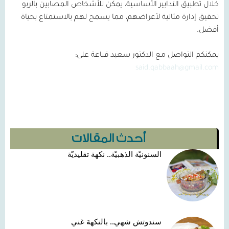
خلال تطبيق التدابير الأساسية، يمكن للأشخاص المصابين بالربو
تحقيق إدارة مثالية لأعراضهم، مما يسمح لهم بالاستمتاع بحياة
أفضل.
يمكنكم التواصل مع الدكتور سعيد قباعة على:
said.qabbaah@gmail.com
أحدث المقالات
السنونيّة الذهبيّة.. نكهة تقليديّة
سندوتش شهي.. بالنكهة غني