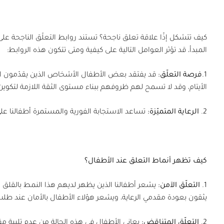
x
كيف تتشكل إذًا علاقة تعلق ناجحة؟ تستند روابط التعلّق الناجحة عل
المبدأ، قد تؤثر العوامل التالية على كيفية ومتى تتكون هذه الروابط:
1.
فرصة التعلّق:
قد يفتقد بعض الأطفال الأشخاص الذين يقدّمون الر
الأيتام، وقد لا تسمح لهم ظروفهم ببناء مستوى الثقة اللازمة لتكوي
2.
الرعاية المتميّزة:
تساعد الاستجابة الفورية والمستمرة أطفالنا على
x
كيف تظهر أنماط التعلق عند الأطفال؟
1.
التعلّق الآمن:
يشعر أطفالنا الذين يظهر لديهم هذا النمط بالقلق 
يثقون بعودة مقدمي الرعاية، ويشعر هؤلاء الأطفال بالأمان عند طل
2.
التعلّق المتناقض:
يعاني الأطفال في هذه الحالة من عدم تلبية م