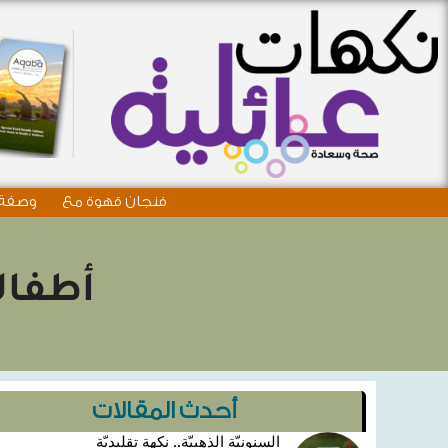
فنجان قهوة مع
وصفة 
أطفالن
أحدث المقالات
السنونيّة الذهبيّة.. نكهة تقليديّة