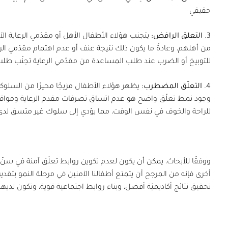
حقيقي
3.
التعلق الرافض:
يتجنب هؤلاء الأطفال الأهل أو مقدّمي الرعاية الآ
من أهلهم، وعادةً ما يكون ذلك نتيجة عنف أو عدم اهتمام مقدّمي الرع
للتوبيخ أو الضرب عند طلب المساعدة من مقدّمي الرعاية تجنّب طلب
4.
التعلّق المضطرب:
يظهر هؤلاء الأطفال مزيجًا محيرًا من السلوكي
وجود نمط تعلّق واضح هو عدم اتساق تصرفات مقدم الرعاية ومواقف
للراحة والخوف في نفس الوقت، مما يؤدي إلى سلوك غير متسق لدى
x
ووفقًا للأبحاث، يمكن أن يكون لعدم تكوين روابط تعلّق آمنة في سنّ 
أخرى فإنه من المرجح أن يتمتع أطفالنا الآمنين في مرحلة النمو بتقدير
تحقيق نتائج أكاديميّة أفضل، وبناء روابط اجتماعية قوية، وتكون لدي
x