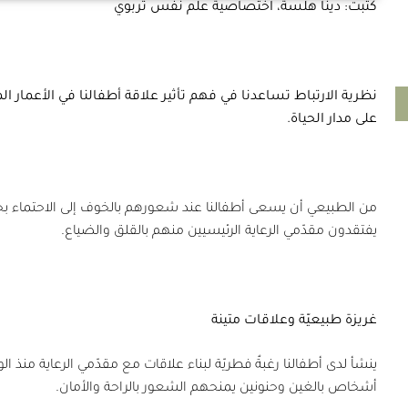
كتبت: دينا هلسة، اختصاصية علم نفس تربوي
ط
نظرية الارتباط تساعدنا في فهم تأثير علاقة أطفالنا في الأعمار ا
على مدار الحياة.
x
من الطبيعي أن يسعى أطفالنا عند شعورهم بالخوف إلى الاحتماء بحضن
يفتقدون مقدّمي الرعاية الرئيسيين منهم بالقلق والضياع.
x
غريزة طبيعيّة وعلاقات متينة
ينشأ لدى أطفالنا رغبةٌ فطريّة لبناء علاقات مع مقدّمي الرعاية منذ ا
أشخاص بالغين وحنونين يمنحهم الشعور بالراحة والأمان.