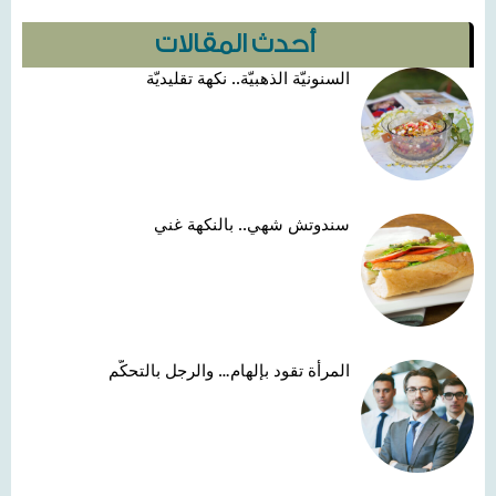
أحدث المقالات
السنونيّة الذهبيّة.. نكهة تقليديّة
سندوتش شهي.. بالنكهة غني
المرأة تقود بإلهام… والرجل بالتحكّم