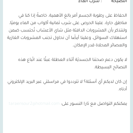
النصيحة
: شرب الماء
الحفاظ على رطوبة الجسم أمر بالغ الأهمية، خاصةً إذا كنا في
مناطق حارة، علينا الحرص على شرب ثمانية أكواب من الماء يوميًا،
ولنتذكر بأن المشروبات الدافئة مثل شاي الأعشاب تُحتسب ضمن
استهلاك السوائل، وعلينا أيضًا أن نحاول تجنب المشروبات الغازية
والعصائر المحلاة قدر الإمكان.
لا يكون دعم صحتنا الجسديّة أثناء العطلة عبئًا عند اتّباع هذه
النصائح البسيطة.
إن كان لديكم أي أسئلة؟ لا تترددوا في مراسلتي عبر البريد الإلكتروني
أدناه.
يمكنكم التواصل مع تارا النسور على:
taraensour2@hotmail.com