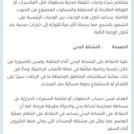
يمكنكم شراء وجبات خفيفة صحية بسهولة، مثل المكسرات أو
الفواكه الطازجة أو المجففة والبسكوت المصنوع من الحبوب
الكاملة. يساعد تناول هذه الوجبات بين الوجبات الرئيسية على
الشعور بالشبع، مما يجعلنا أكثر ميلًا للتوجّه إلى خيارات صحية عند
تناول الوجبة التالية.
النصيحة
: النشاط البدني
علينا الحفاظ على النشاط البدني أثناء العطلة، وليس بالضرورة من
خلال جلسة رياضيّة مكثّفة في صالة الألعاب الرياضيّة، وبدلًا من
ذلك، يمكننا استكشاف المناطق المحيطة بنا في الرحلات سيرًا على
الأقدام أو الاستمتاع بجولة مسائيّة بعد العشاء.
الهدف ليس حساب الخطوات أو متابعة السعرات الحراريّة، بل
ببساطة ممارسة نشاط بدني والحركة بطريقة مريحة، كما أن
الحفاظ على النشاط البدني يساعد في الحفاظ على انتظام عمليّة
الهضم، مما يقلل من مشكلة الإمساك التي يعاني منها الكثيرون
أثناء السفر.