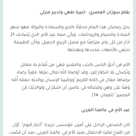
بقلم سوزان المصري،
خبيرة طهي وتدبير منزلي
يحلّ رمضان هذا العام محمّلًا بالخير والسعادة والبركة، فهو شهر
العبادة والصيام والروحانيات. ويأتي معه عيد الأم، الذي يُصادف
21
آذار من كل عام، متزامنًا مع فصل الربيع الجميل، وكأن الطبيعة
تحتفي بالأمهات بتجددها وبهجتها.
الأم هي أحقّ الناس بالحب والتقدير، فهي من تُقدّم بلا مقابل
وتُضحّي بلا انتظار للرد، وقد أوصانا الله تعالى ببرّها، مقرنًا رضاه
برضاها، فقال في كتابه الكريم:”ووصّينا الإنسانَ بوالدَيْهِ حملته أُمّه
وَهنًا على وهنٍ وفصاله في عامينِ أنِ اشكر لي ولوالدَيْكَ إليّ
المصير” (لقمان:
14
).
عيد الأم في عالمنا العربي
كان الصحفي الراحل علي أمين، مؤسس جريدة “أخبار اليوم”، أوّل
من اقترح فكرة الاحتفال بعيد الأم في عالمنا العربي، بعد أن قصّت