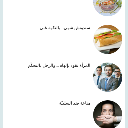
سندوتش شهي.. بالنكهة غني
المرأة تقود بإلهام… والرجل بالتحكّم
مناعة ضد السلبيّة