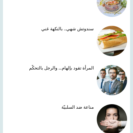
سندوتش شهي.. بالنكهة غني
المرأة تقود بإلهام… والرجل بالتحكّم
مناعة ضد السلبيّة