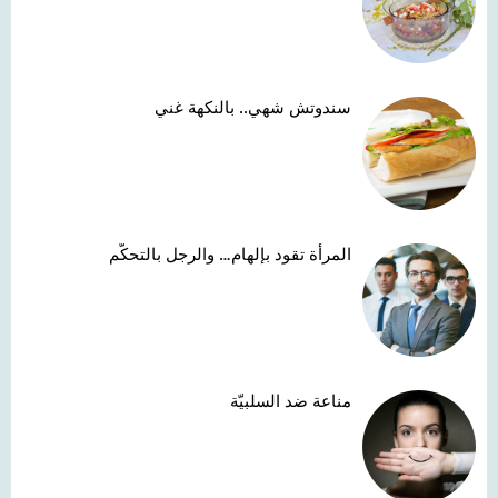
سندوتش شهي.. بالنكهة غني
المرأة تقود بإلهام… والرجل بالتحكّم
مناعة ضد السلبيّة