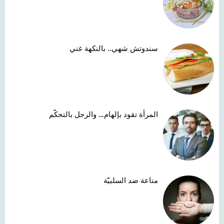
سندوتش شهي.. بالنكهة غني
المرأة تقود بإلهام… والرجل بالتحكّم
مناعة ضد السلبيّة