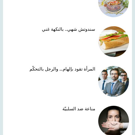
سندوتش شهي.. بالنكهة غني
المرأة تقود بإلهام… والرجل بالتحكّم
مناعة ضد السلبيّة