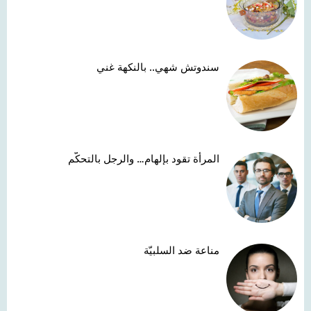
سندوتش شهي.. بالنكهة غني
المرأة تقود بإلهام… والرجل بالتحكّم
مناعة ضد السلبيّة