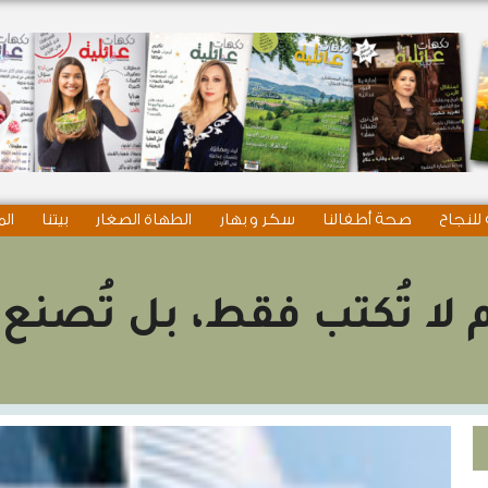
للنجاح
صحة أطفالنا
سكر و بهار
الطهاة الصغار
بيتنا
الم
م لا تُكتب فقط، بل تُصنع!