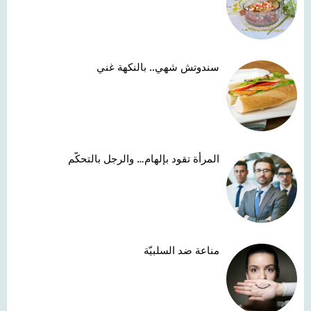
سندوتش شهي.. بالنكهة غني
المرأة تقود بإلهام… والرجل بالتحكّم
مناعة ضد السلبيّة