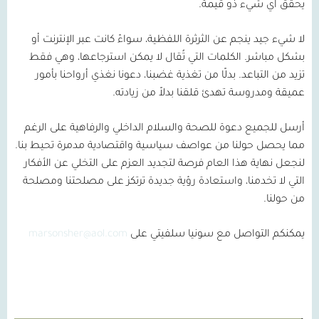
يحقق أي شيء ذو قيمة.
لا شيء جيد ينجم عن الثرثرة اللفظية، سواءً كانت عبر الإنترنت أو
بشكل مباشر. الكلمات التي تُقال لا يمكن استرجاعها، وهي فقط
تزيد من التباعد. بدلًا من تغذية غضبنا، دعونا نغذي أرواحنا بأمور
عميقة ومدروسة تهدئ قلقنا بدلاً من زيادته.
أرسل للجميع دعوة للصحة والسلام الداخلي والرفاهية على الرغم
مما يحصل حولنا من عواصف سياسية واقتصادية مدمرة تحيط بنا.
لنجعل نهاية هذا العام فرصة لتجديد العزم على التخلي عن الأفكار
التي لا تخدمنا، واستعادة رؤية جديدة ترتكز على مصلحتنا ومصلحة
من حولنا.
يمكنكم التواصل مع سونيا سلفيتي على
marsonsher@aol.com