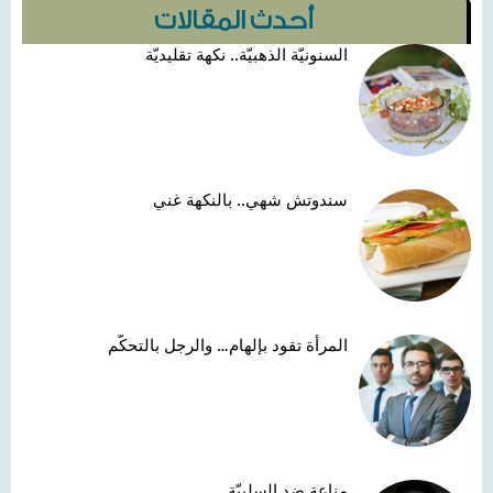
أحدث المقالات
السنونيّة الذهبيّة.. نكهة تقليديّة
سندوتش شهي.. بالنكهة غني
المرأة تقود بإلهام… والرجل بالتحكّم
مناعة ضد السلبيّة