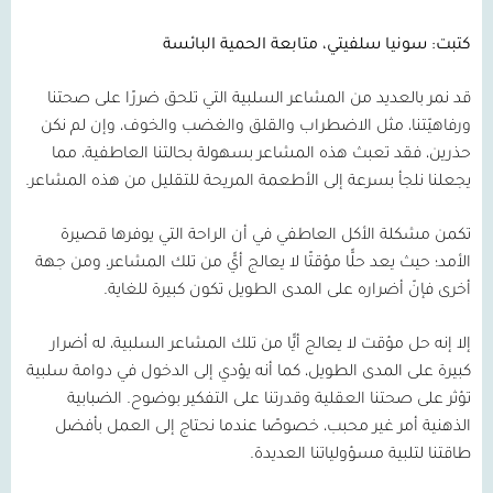
كتبت: سونيا سلفيتي، متابعة الحمية البائسة
قد نمر بالعديد من المشاعر السلبية التي تلحق ضررًا على صحتنا
ورفاهيّتنا، مثل الاضطراب والقلق والغضب والخوف، وإن لم نكن
حذرين، فقد تعبث هذه المشاعر بسهولة بحالتنا العاطفية، مما
يجعلنا نلجأ بسرعة إلى الأطعمة المريحة للتقليل من هذه المشاعر.
تكمن مشكلة الأكل العاطفي في أن الراحة التي يوفرها قصيرة
الأمد؛ حيث يعد حلًّا مؤقتًا لا يعالج أيًّ من تلك المشاعر، ومن جهة
أخرى فإنّ أضراره على المدى الطويل تكون كبيرة للغاية.
إلا إنه حل مؤقت لا يعالج أيًّا من تلك المشاعر السلبية، له أضرار
كبيرة على المدى الطويل، كما أنه يؤدي إلى الدخول في دوامة سلبية
تؤثر على صحتنا العقلية وقدرتنا على التفكير بوضوح. الضبابية
الذهنية أمر غير محبب، خصوصًا عندما نحتاج إلى العمل بأفضل
طاقتنا لتلبية مسؤولياتنا العديدة.