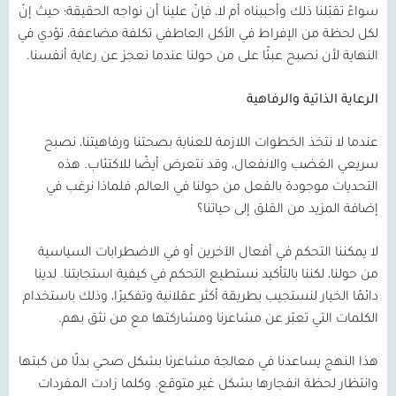
سواءً تقبّلنا ذلك وأحببناه أم لا، فإنّ علينا أن نواجه الحقيقة؛ حيث إنّ
لكل لحظة من الإفراط في الأكل العاطفي تكلفة مضاعفة، تؤدي في
النهاية لأن نصبح عبئًا على من حولنا عندما نعجز عن رعاية أنفسنا.
الرعاية الذاتية والرفاهية
عندما لا نتخذ الخطوات اللازمة للعناية بصحتنا ورفاهيتنا، نصبح
سريعي الغضب والانفعال، وقد نتعرض أيضًا للاكتئاب. هذه
التحديات موجودة بالفعل من حولنا في العالم، فلماذا نرغب في
إضافة المزيد من القلق إلى حياتنا؟
لا يمكننا التحكم في أفعال الآخرين أو في الاضطرابات السياسية
من حولنا، لكننا بالتأكيد نستطيع التحكم في كيفية استجابتنا. لدينا
دائمًا الخيار لنستجيب بطريقة أكثر عقلانية وتفكيرًا، وذلك باستخدام
الكلمات التي تعبّر عن مشاعرنا ومشاركتها مع من نثق بهم.
هذا النهج يساعدنا في معالجة مشاعرنا بشكل صحي بدلًا من كبتها
وانتظار لحظة انفجارها بشكل غير متوقع. وكلما زادت المفردات