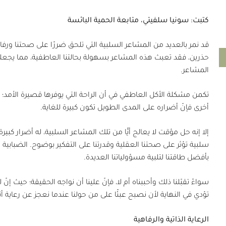
كتبت: سونيا سلفيتي، متابعة الحمية البائسة
قد نمر بالعديد من المشاعر السلبية التي تلحق ضررًا على صحتنا ورف
حذرين، فقد تعبث هذه المشاعر بسهولة بحالتنا العاطفية، مما يجعلن
المشاعر.
تكمن مشكلة الأكل العاطفي في أن الراحة التي يوفرها قصيرة الأمد؛ حي
أخرى فإنّ أضراره على المدى الطويل تكون كبيرة للغاية.
إلا إنه حل مؤقت لا يعالج أيًّا من تلك المشاعر السلبية، له أضرار كبي
سلبية تؤثر على صحتنا العقلية وقدرتنا على التفكير بوضوح. الضبابية
بأفضل طاقتنا لتلبية مسؤولياتنا العديدة.
سواءً تقبّلنا ذلك وأحببناه أم لا، فإنّ علينا أن نواجه الحقيقة؛ حيث
تؤدي في النهاية لأن نصبح عبئًا على من حولنا عندما نعجز عن رعاية أ
الرعاية الذاتية والرفاهية