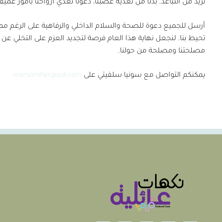
تزيد من التباعد. بدلًا من تغذية غضبنا، دعونا نغذي أرواحنا بأمور عمي
أرسل للجميع دعوة للصحة والسلام الداخلي والرفاهية على الرغم 
تحيط بنا. لنجعل نهاية هذا العام فرصة لتجديد العزم على التخلي عن ال
مصلحتنا ومصلحة من حولنا.
يمكنكم التواصل مع سونيا سلفيتي على
marsonsher@aol.com