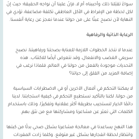
سواءً تقبّلنا ذلك وأحببناه أم لا، فإنّ علينا أن نواجه الحقيقة؛ حيث إنّ
لكل لحظة من الإفراط في الأكل العاطفي تكلفة مضاعفة، تؤدي في
النهاية لأن نصبح عبئًا على من حولنا عندما نعجز عن رعاية أنفسنا.
الرعاية الذاتية والرفاهية
عندما لا نتخذ الخطوات اللازمة للعناية بصحتنا ورفاهيتنا، نصبح
سريعي الغضب والانفعال، وقد نتعرض أيضًا للاكتئاب. هذه
التحديات موجودة بالفعل من حولنا في العالم، فلماذا نرغب في
إضافة المزيد من القلق إلى حياتنا؟
لا يمكننا التحكم في أفعال الآخرين أو في الاضطرابات السياسية
من حولنا، لكننا بالتأكيد نستطيع التحكم في كيفية استجابتنا. لدينا
دائمًا الخيار لنستجيب بطريقة أكثر عقلانية وتفكيرًا، وذلك باستخدام
الكلمات التي تعبّر عن مشاعرنا ومشاركتها مع من نثق بهم.
هذا النهج يساعدنا في معالجة مشاعرنا بشكل صحي بدلًا من كبتها
وانتظار لحظة انفجارها بشكل غير متوقع. وكلما زادت المفردات