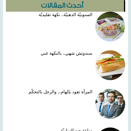
أحدث المقالات
السنونيّة الذهبيّة.. نكهة تقليديّة
سندوتش شهي.. بالنكهة غني
المرأة تقود بإلهام… والرجل بالتحكّم
مناعة ضد السلبيّة