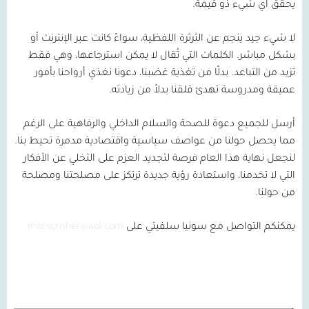
يحقق أي شيء ذو قيمة.
لا شيء جيد ينجم عن الثرثرة اللفظية، سواءً كانت عبر الإنترنت أو
بشكل مباشر. الكلمات التي تُقال لا يمكن استرجاعها، وهي فقط
تزيد من التباعد. بدلًا من تغذية غضبنا، دعونا نغذي أرواحنا بأمور
عميقة ومدروسة تهدئ قلقنا بدلاً من زيادته.
أرسل للجميع دعوة للصحة والسلام الداخلي والرفاهية على الرغم
مما يحصل حولنا من عواصف سياسية واقتصادية مدمرة تحيط بنا.
لنجعل نهاية هذا العام فرصة لتجديد العزم على التخلي عن الأفكار
التي لا تخدمنا، واستعادة رؤية جديدة ترتكز على مصلحتنا ومصلحة
من حولنا.
يمكنكم التواصل مع سونيا سلفيتي على
marsonsher@aol.com