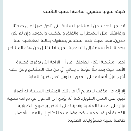
كتبت: سونيا سلفيتي، متابعة الحمية البائسة
قد نمر بالعديد من المشاعر السلبية التي تلحق ضررًا على صحتنا
ورفاهيّتنا، مثل الاضطراب والقلق والغضب والخوف، وإن لم نكن
حذرين، فقد تعبث هذه المشاعر بسهولة بحالتنا العاطفية، مما
يجعلنا نلجأ بسرعة إلى الأطعمة المريحة للتقليل من هذه المشاعر.
تكمن مشكلة الأكل العاطفي في أن الراحة التي يوفرها قصيرة
الأمد؛ حيث يعد حلًّا مؤقتًا لا يعالج أيًّ من تلك المشاعر، ومن جهة
أخرى فإنّ أضراره على المدى الطويل تكون كبيرة للغاية.
إلا إنه حل مؤقت لا يعالج أيًّا من تلك المشاعر السلبية، له أضرار
كبيرة على المدى الطويل، كما أنه يؤدي إلى الدخول في دوامة سلبية
تؤثر على صحتنا العقلية وقدرتنا على التفكير بوضوح. الضبابية
الذهنية أمر غير محبب، خصوصًا عندما نحتاج إلى العمل بأفضل
طاقتنا لتلبية مسؤولياتنا العديدة.