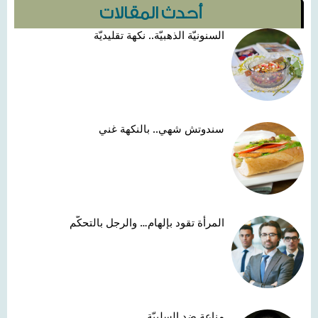
أحدث المقالات
السنونيّة الذهبيّة.. نكهة تقليديّة
سندوتش شهي.. بالنكهة غني
المرأة تقود بإلهام… والرجل بالتحكّم
مناعة ضد السلبيّة