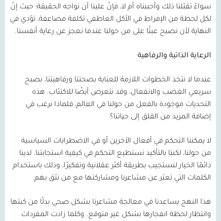
سواءً تقبّلنا ذلك وأحببناه أم لا، فإنّ علينا أن نواجه الحقيقة؛ حيث إنّ
لكل لحظة من الإفراط في الأكل العاطفي تكلفة مضاعفة، تؤدي في
النهاية لأن نصبح عبئًا على من حولنا عندما نعجز عن رعاية أنفسنا.
الرعاية الذاتية والرفاهية
عندما لا نتخذ الخطوات اللازمة للعناية بصحتنا ورفاهيتنا، نصبح
سريعي الغضب والانفعال، وقد نتعرض أيضًا للاكتئاب. هذه
التحديات موجودة بالفعل من حولنا في العالم، فلماذا نرغب في
إضافة المزيد من القلق إلى حياتنا؟
لا يمكننا التحكم في أفعال الآخرين أو في الاضطرابات السياسية
من حولنا، لكننا بالتأكيد نستطيع التحكم في كيفية استجابتنا. لدينا
دائمًا الخيار لنستجيب بطريقة أكثر عقلانية وتفكيرًا، وذلك باستخدام
الكلمات التي تعبّر عن مشاعرنا ومشاركتها مع من نثق بهم.
هذا النهج يساعدنا في معالجة مشاعرنا بشكل صحي بدلًا من كبتها
وانتظار لحظة انفجارها بشكل غير متوقع. وكلما زادت المفردات