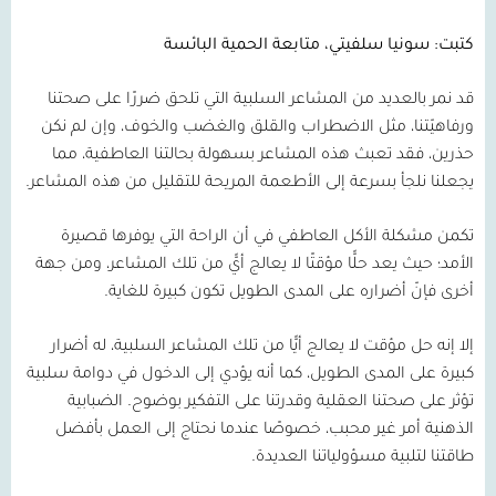
كتبت: سونيا سلفيتي، متابعة الحمية البائسة
قد نمر بالعديد من المشاعر السلبية التي تلحق ضررًا على صحتنا
ورفاهيّتنا، مثل الاضطراب والقلق والغضب والخوف، وإن لم نكن
حذرين، فقد تعبث هذه المشاعر بسهولة بحالتنا العاطفية، مما
يجعلنا نلجأ بسرعة إلى الأطعمة المريحة للتقليل من هذه المشاعر.
تكمن مشكلة الأكل العاطفي في أن الراحة التي يوفرها قصيرة
الأمد؛ حيث يعد حلًّا مؤقتًا لا يعالج أيًّ من تلك المشاعر، ومن جهة
أخرى فإنّ أضراره على المدى الطويل تكون كبيرة للغاية.
إلا إنه حل مؤقت لا يعالج أيًّا من تلك المشاعر السلبية، له أضرار
كبيرة على المدى الطويل، كما أنه يؤدي إلى الدخول في دوامة سلبية
تؤثر على صحتنا العقلية وقدرتنا على التفكير بوضوح. الضبابية
الذهنية أمر غير محبب، خصوصًا عندما نحتاج إلى العمل بأفضل
طاقتنا لتلبية مسؤولياتنا العديدة.