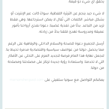
يحقق أي شيء ذو قيمة.
لا شيء جيد ينجم عن الثرثرة اللفظية، سواءً كانت عبر الإنترنت أو
بشكل مباشر. الكلمات التي تُقال لا يمكن استرجاعها، وهي فقط
تزيد من التباعد. بدلًا من تغذية غضبنا، دعونا نغذي أرواحنا بأمور
عميقة ومدروسة تهدئ قلقنا بدلاً من زيادته.
أرسل للجميع دعوة للصحة والسلام الداخلي والرفاهية على الرغم
مما يحصل حولنا من عواصف سياسية واقتصادية مدمرة تحيط بنا.
لنجعل نهاية هذا العام فرصة لتجديد العزم على التخلي عن الأفكار
التي لا تخدمنا، واستعادة رؤية جديدة ترتكز على مصلحتنا ومصلحة
من حولنا.
يمكنكم التواصل مع سونيا سلفيتي على
marsonsher@aol.com