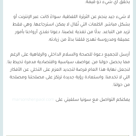
يحقق أي شيء ذو قيمة.
لا شيء جيد ينجم عن الثرثرة اللفظية، سواءً كانت عبر الإنترنت أو
بشكل مباشر. الكلمات التي تُقال لا يمكن استرجاعها، وهي فقط
تزيد من التباعد. بدلًا من تغذية غضبنا، دعونا نغذي أرواحنا بأمور
عميقة ومدروسة تهدئ قلقنا بدلاً من زيادته.
أرسل للجميع دعوة للصحة والسلام الداخلي والرفاهية على الرغم
مما يحصل حولنا من عواصف سياسية واقتصادية مدمرة تحيط بنا.
لنجعل نهاية هذا العام فرصة لتجديد العزم على التخلي عن الأفكار
التي لا تخدمنا، واستعادة رؤية جديدة ترتكز على مصلحتنا ومصلحة
من حولنا.
يمكنكم التواصل مع سونيا سلفيتي على
marsonsher@aol.com