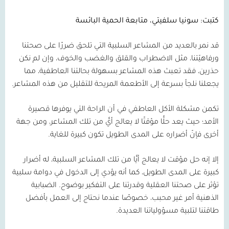
كتبت: سونيا سلفيتي، متابعة الحمية البائسة
قد نمر بالعديد من المشاعر السلبية التي تلحق ضررًا على صحتنا
ورفاهيّتنا، مثل الاضطراب والقلق والغضب والخوف، وإن لم نكن
حذرين، فقد تعبث هذه المشاعر بسهولة بحالتنا العاطفية، مما
يجعلنا نلجأ بسرعة إلى الأطعمة المريحة للتقليل من هذه المشاعر.
تكمن مشكلة الأكل العاطفي في أن الراحة التي يوفرها قصيرة
الأمد؛ حيث يعد حلًّا مؤقتًا لا يعالج أيًّ من تلك المشاعر، ومن جهة
أخرى فإنّ أضراره على المدى الطويل تكون كبيرة للغاية.
إلا إنه حل مؤقت لا يعالج أيًّا من تلك المشاعر السلبية، له أضرار
كبيرة على المدى الطويل، كما أنه يؤدي إلى الدخول في دوامة سلبية
تؤثر على صحتنا العقلية وقدرتنا على التفكير بوضوح. الضبابية
الذهنية أمر غير محبب، خصوصًا عندما نحتاج إلى العمل بأفضل
طاقتنا لتلبية مسؤولياتنا العديدة.