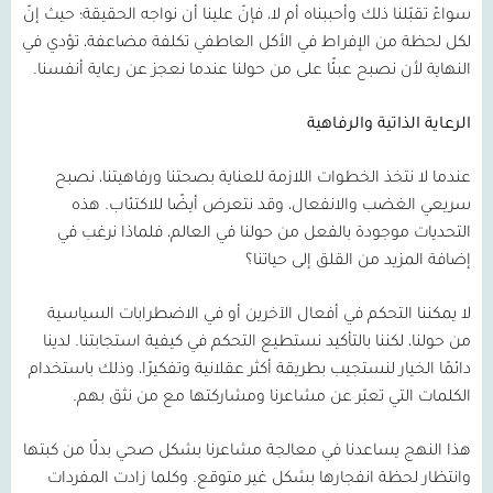
سواءً تقبّلنا ذلك وأحببناه أم لا، فإنّ علينا أن نواجه الحقيقة؛ حيث إنّ
لكل لحظة من الإفراط في الأكل العاطفي تكلفة مضاعفة، تؤدي في
النهاية لأن نصبح عبئًا على من حولنا عندما نعجز عن رعاية أنفسنا.
الرعاية الذاتية والرفاهية
عندما لا نتخذ الخطوات اللازمة للعناية بصحتنا ورفاهيتنا، نصبح
سريعي الغضب والانفعال، وقد نتعرض أيضًا للاكتئاب. هذه
التحديات موجودة بالفعل من حولنا في العالم، فلماذا نرغب في
إضافة المزيد من القلق إلى حياتنا؟
لا يمكننا التحكم في أفعال الآخرين أو في الاضطرابات السياسية
من حولنا، لكننا بالتأكيد نستطيع التحكم في كيفية استجابتنا. لدينا
دائمًا الخيار لنستجيب بطريقة أكثر عقلانية وتفكيرًا، وذلك باستخدام
الكلمات التي تعبّر عن مشاعرنا ومشاركتها مع من نثق بهم.
هذا النهج يساعدنا في معالجة مشاعرنا بشكل صحي بدلًا من كبتها
وانتظار لحظة انفجارها بشكل غير متوقع. وكلما زادت المفردات