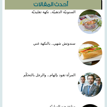
أحدث المقالات
السنونيّة الذهبيّة.. نكهة تقليديّة
سندوتش شهي.. بالنكهة غني
المرأة تقود بإلهام… والرجل بالتحكّم
مناعة ضد السلبيّة