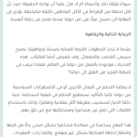
سواءً تقبّلنا ذلك وأحببناه أم لا، فإنّ علينا أن نواجه الحقيقة؛ حيث إنّ
لكل لحظة من الإفراط في الأكل العاطفي تكلفة مضاعفة، تؤدي في
النهاية لأن نصبح عبئًا على من حولنا عندما نعجز عن رعاية أنفسنا.
الرعاية الذاتية والرفاهية
عندما لا نتخذ الخطوات اللازمة للعناية بصحتنا ورفاهيتنا، نصبح
سريعي الغضب والانفعال، وقد نتعرض أيضًا للاكتئاب. هذه
التحديات موجودة بالفعل من حولنا في العالم، فلماذا نرغب في
إضافة المزيد من القلق إلى حياتنا؟
لا يمكننا التحكم في أفعال الآخرين أو في الاضطرابات السياسية
من حولنا، لكننا بالتأكيد نستطيع التحكم في كيفية استجابتنا. لدينا
دائمًا الخيار لنستجيب بطريقة أكثر عقلانية وتفكيرًا، وذلك باستخدام
الكلمات التي تعبّر عن مشاعرنا ومشاركتها مع من نثق بهم.
هذا النهج يساعدنا في معالجة مشاعرنا بشكل صحي بدلًا من كبتها
وانتظار لحظة انفجارها بشكل غير متوقع. وكلما زادت المفردات