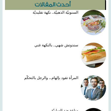
أحدث المقالات
السنونيّة الذهبيّة.. نكهة تقليديّة
سندوتش شهي.. بالنكهة غني
المرأة تقود بإلهام… والرجل بالتحكّم
مناعة ضد السلبيّة