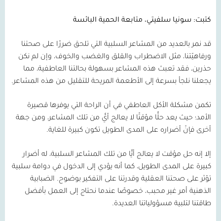
كتبت: سونيا سلفيتي، متابعة الحمية البائسة
قد نمر بالعديد من المشاعر السلبية التي تلحق ضررًا على صحتنا
ورفاهيّتنا، مثل الاضطراب والقلق والغضب والخوف، وإن لم نكن
حذرين، فقد تعبث هذه المشاعر بسهولة بحالتنا العاطفية، مما
يجعلنا نلجأ بسرعة إلى الأطعمة المريحة للتقليل من هذه المشاعر.
تكمن مشكلة الأكل العاطفي في أن الراحة التي يوفرها قصيرة
الأمد؛ حيث يعد حلًّا مؤقتًا لا يعالج أيًّ من تلك المشاعر، ومن جهة
أخرى فإنّ أضراره على المدى الطويل تكون كبيرة للغاية.
إلا إنه حل مؤقت لا يعالج أيًّا من تلك المشاعر السلبية، له أضرار
كبيرة على المدى الطويل، كما أنه يؤدي إلى الدخول في دوامة سلبية
تؤثر على صحتنا العقلية وقدرتنا على التفكير بوضوح. الضبابية
الذهنية أمر غير محبب، خصوصًا عندما نحتاج إلى العمل بأفضل
طاقتنا لتلبية مسؤولياتنا العديدة.