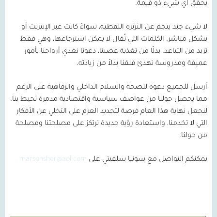
يحقق أي شيء ذو قيمة.
لا شيء جيد ينجم عن الثرثرة اللفظية، سواءً كانت عبر الإنترنت أو
بشكل مباشر. الكلمات التي تُقال لا يمكن استرجاعها، وهي فقط
تزيد من التباعد. بدلًا من تغذية غضبنا، دعونا نغذي أرواحنا بأمور
عميقة ومدروسة تهدئ قلقنا بدلاً من زيادته.
أرسل للجميع دعوة للصحة والسلام الداخلي والرفاهية على الرغم
مما يحصل حولنا من عواصف سياسية واقتصادية مدمرة تحيط بنا.
لنجعل نهاية هذا العام فرصة لتجديد العزم على التخلي عن الأفكار
التي لا تخدمنا، واستعادة رؤية جديدة ترتكز على مصلحتنا ومصلحة
من حولنا.
يمكنكم التواصل مع سونيا سلفيتي على
marsonsher@aol.com