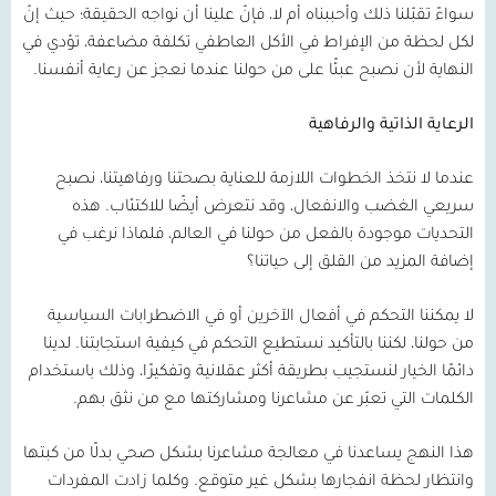
سواءً تقبّلنا ذلك وأحببناه أم لا، فإنّ علينا أن نواجه الحقيقة؛ حيث إنّ
لكل لحظة من الإفراط في الأكل العاطفي تكلفة مضاعفة، تؤدي في
النهاية لأن نصبح عبئًا على من حولنا عندما نعجز عن رعاية أنفسنا.
الرعاية الذاتية والرفاهية
عندما لا نتخذ الخطوات اللازمة للعناية بصحتنا ورفاهيتنا، نصبح
سريعي الغضب والانفعال، وقد نتعرض أيضًا للاكتئاب. هذه
التحديات موجودة بالفعل من حولنا في العالم، فلماذا نرغب في
إضافة المزيد من القلق إلى حياتنا؟
لا يمكننا التحكم في أفعال الآخرين أو في الاضطرابات السياسية
من حولنا، لكننا بالتأكيد نستطيع التحكم في كيفية استجابتنا. لدينا
دائمًا الخيار لنستجيب بطريقة أكثر عقلانية وتفكيرًا، وذلك باستخدام
الكلمات التي تعبّر عن مشاعرنا ومشاركتها مع من نثق بهم.
هذا النهج يساعدنا في معالجة مشاعرنا بشكل صحي بدلًا من كبتها
وانتظار لحظة انفجارها بشكل غير متوقع. وكلما زادت المفردات