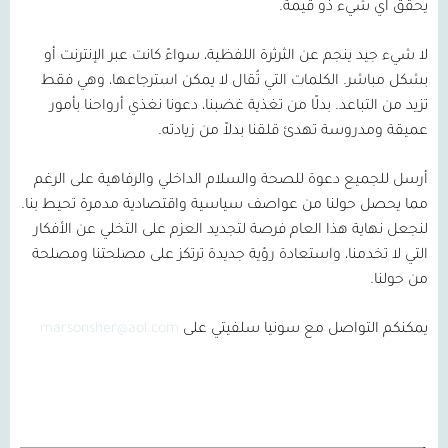
يحقق أي شيء ذو قيمة.
لا شيء جيد ينجم عن الثرثرة اللفظية، سواءً كانت عبر الإنترنت أو
بشكل مباشر. الكلمات التي تُقال لا يمكن استرجاعها، وهي فقط
تزيد من التباعد. بدلًا من تغذية غضبنا، دعونا نغذي أرواحنا بأمور
عميقة ومدروسة تهدئ قلقنا بدلاً من زيادته.
أرسل للجميع دعوة للصحة والسلام الداخلي والرفاهية على الرغم
مما يحصل حولنا من عواصف سياسية واقتصادية مدمرة تحيط بنا.
لنجعل نهاية هذا العام فرصة لتجديد العزم على التخلي عن الأفكار
التي لا تخدمنا، واستعادة رؤية جديدة ترتكز على مصلحتنا ومصلحة
من حولنا.
يمكنكم التواصل مع سونيا سلفيتي على
marsonsher@aol.com