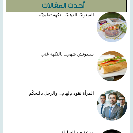
أحدث المقالات
السنونيّة الذهبيّة.. نكهة تقليديّة
سندوتش شهي.. بالنكهة غني
المرأة تقود بإلهام… والرجل بالتحكّم
مناعة ضد السلبيّة