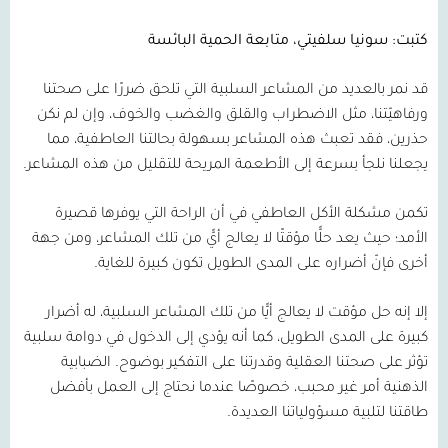
كتبت: سونيا سلفيتي، متابعة الحمية البائسة
قد نمر بالعديد من المشاعر السلبية التي تلحق ضررًا على صحتنا
ورفاهيّتنا، مثل الاضطراب والقلق والغضب والخوف، وإن لم نكن
حذرين، فقد تعبث هذه المشاعر بسهولة بحالتنا العاطفية، مما
يجعلنا نلجأ بسرعة إلى الأطعمة المريحة للتقليل من هذه المشاعر.
تكمن مشكلة الأكل العاطفي في أن الراحة التي يوفرها قصيرة
الأمد؛ حيث يعد حلًّا مؤقتًا لا يعالج أيًّ من تلك المشاعر، ومن جهة
أخرى فإنّ أضراره على المدى الطويل تكون كبيرة للغاية.
إلا إنه حل مؤقت لا يعالج أيًّا من تلك المشاعر السلبية، له أضرار
كبيرة على المدى الطويل، كما أنه يؤدي إلى الدخول في دوامة سلبية
تؤثر على صحتنا العقلية وقدرتنا على التفكير بوضوح. الضبابية
الذهنية أمر غير محبب، خصوصًا عندما نحتاج إلى العمل بأفضل
طاقتنا لتلبية مسؤولياتنا العديدة.