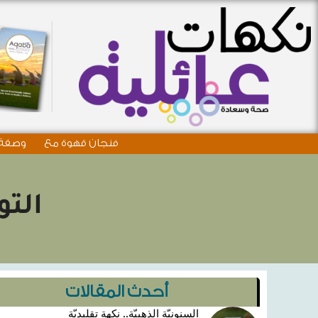
فنجان قهوة مع
وصفة 
التو
أحدث المقالات
السنونيّة الذهبيّة.. نكهة تقليديّة