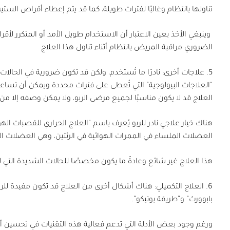
تناولها بانتظام وغالبًا لفترات طويلة، كما قد يتم إعطاء أقراص الستير
وينبغي الأخذ بعين الاعتبار أن الاستخدام طويل الأمد أو المتكرر لأق
الضروري مراقبة المريض بانتظام أثناء تناول هذا العلاج
5.
علاجات أخرى:
نادرًا ما تُستخدم، ولكن قد تكون ضرورية في الحالا
“العلاجات البيولوجية” التي تُعطى على فترات محددة ويمكن أن تساع
العلاج قد لا يكون مناسبًا لجميع مرضى الربو، ولا يمكن وصفه إلا من 
هناك خيار علاجي نادر للربو يُعرف باسم “العلاج الحراري للقصبات ال
العضلات الملساء في الممرات الهوائية في الرئتين، وهي العضلات ا
هذا العلاج غير شائع وعادةً ما يكون مخصصًا للحالات الشديدة التي 
6.
العلاج التكميلي:
هناك أشكال أخرى من العلاج قد تكون مفيدة للربو
بابوورث” و”طريقة بوتيكو”.
ورغم وجود بعض الأدلة التي تدعم فعالية هذه التقنيات في تحسين أعر