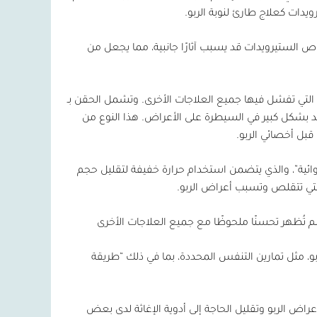
ويدات كعلاج طارئ لنوبة الربو.
راص الستيرويدات قد يسبب آثارًا جانبية، مما يجعل من
ت التي تفشل فيها جميع العلاجات الأخرى. وتشمل الحقن بـ
د بشكل كبير في السيطرة على الأعراض. هذا النوع من
قبل أخصائي الربو.
هوائية”، والذي يتضمن استخدام حرارة خفيفة لتقليل حجم
لتي تتقلص وتسبب أعراض الربو.
لم تُظهر تحسنًا ملحوظًا مع جميع العلاجات الأخرى
، مثل تمارين التنفس المحددة، بما في ذلك “طريقة
اض الربو وتقليل الحاجة إلى أدوية الإغاثة لدى بعض