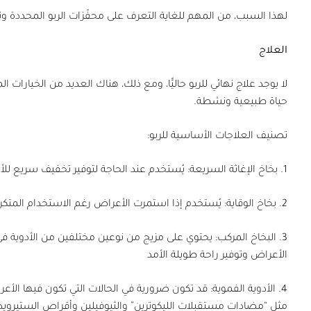
لهذا السبب، من المهم للغاية التعرف على محفّزات الربو المحددة 
العلاج
لا يوجد علاج نهائي للربو حاليًّا، ومع ذلك، هناك العديد من الخيارا
حياة طبيعية ونشطة.
تصنيف العلاجات الأساسية للربو:
1.
بخاخ الإغاثة السريعة:
يُستخدم عند الحاجة لتوفير تخفيف سريع لل
2.
بخاخ الوقاية:
يُستخدم إذا استمرت الأعراض رغم الاستخدام المتكرر 
3.
البخاخ المركب:
يحتوي على مزيج من نوعين مختلفين من الأدوية في
الأعراض وتوفير راحة طويلة الأمد
4.
الأدوية الفموية:
قد تكون ضرورية في الحالات التي تكون فيها الأع
مثل “مضادات مستقبلات الليكوترين” والثيوفيلين وأقراص الستيرويدات