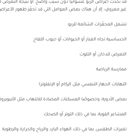
قد تحدث أعراض الربو عشوائيًّا دون سبب واضح، أو نتيجة التعرض لمح
غير معروفٍ، إلا أن هناك بعض العوامل التي قد تحفّز ظهور الأعراض ا
تشمل المحفّزات الشائعة للربو:
الحساسية تجاه الغبار أو الحيوانات أو حبوب اللقاح
التعرض للدخان أو التلوث
ممارسة الرياضة
التهابات الجهاز التنفسي مثل الزكام أو الإنفلونزا
بعض الأدوية، وخصوصًا المسكنات المضادة للالتهاب مثل الأيبوبروفي
المشاعر القوية، بما في ذلك التوتر أو الضحك
تغيرات الطقس، بما في ذلك الهواء البارد والرياح والحرارة والرطوبة