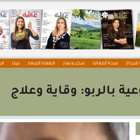
للنجاح
صحة أطفالنا
سكر و بهار
الطهاة الصغار
بيتنا
الم
عية بالربو: وقاية وعلاج