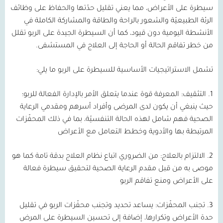
سيطرة على الأعراض، مما يعني تقليل حدّتها والحفاظ على وظائف
الرئة الطبيعيّة والشعور بالراحة والطاقة والمشاركة الكاملة في
الأنشطة اليومية دون قيود، كما أن السيطرة الجيدة على الربو تقلل
من خطر تفاقم الحالة أو الحاجة إلى العلاج في المستشفى.
تشمل الاستراتيجيات الأساسية للسيطرة على الربو ما يلي:
1.
التثقيف:
المعرفة قوة عندما يتعلق الأمر بالإدارة الفعالة للربو؛
حيث ينبغي أن يكون لدى المرضى وأفراد أسرهم ومقدمي الرعاية
الصحية فهم شامل لهذه الحالة التنفسيّة، بما في ذلك المحفّزات
المرتبطة بها والأدوية وخطط التعامل مع الأعراض
2.
الالتزام بالعلاج:
من الضروري اتباع نظام العلاج بدقة تامة كما هو
موصى به من قبل مقدم الرعاية الصحية لتحقيق سيطرة فعالة
على الأعراض ومنع تفاقم الربو
3.
تجنب المحفّزات:
يساعد تحديد وتجنب محفّزات الربو في تقليل
حدة الأعراض وتكرارها، إضافة إلى تحسين السيطرة على المرض