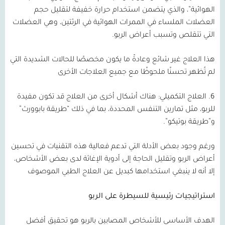
الهوائية”، والذي يتضمن استخدام حرارة خفيفة لتقليل حجم
العضلات الملساء في الممرات الهوائية في الرئتين، وهي العضلات
التي تتقلص وتسبب أعراض الربو.
هذا العلاج غير شائع وعادةً ما يكون مخصصًا للحالات الشديدة التي
لم تُظهر تحسنًا ملحوظًا مع جميع العلاجات الأخرى
6.
العلاج التكميلي:
هناك أشكال أخرى من العلاج قد تكون مفيدة
للربو، مثل تمارين التنفس المحددة، بما في ذلك “طريقة بابوورث”
و”طريقة بوتيكو”.
ورغم وجود بعض الأدلة التي تدعم فعالية هذه التقنيات في تحسين
أعراض الربو وتقليل الحاجة إلى أدوية الإغاثة لدى بعض الأشخاص،
إلا أنه لا ينبغي استخدامها كبديل عن العلاج الطبي الموصوف
استراتيجيات رئيسية للسيطرة على الربو
الهدف الأساسي للأشخاص المصابين بالربو هو تحقيق أفضل