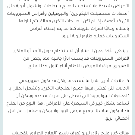
الأعراض شديدة ولا تستجيب للعلاج بالبخاخات. وتشمل أدوية مثل
“مضادات مستقبلات الليكوترين” والثيوفيلين وأقراص الستيرويدات
التي قد تُوصف إذا لم تكن العلاجات الأخرى فعالة. يتم تناولها
بانتظام وغالبًا لفترات طويلة، كما قد يتم إعطاء أقراص
الستيرويدات كعلاج طارئ لنوبة الربو.
وينبغي الأخذ بعين الاعتبار أن الاستخدام طويل الأمد أو المتكرر
لأقراص الستيرويدات قد يسبب آثارًا جانبية، مما يجعل من
الضروري مراقبة المريض بانتظام أثناء تناول هذا العلاج
5.
علاجات أخرى:
نادرًا ما تُستخدم، ولكن قد تكون ضرورية في
الحالات التي تفشل فيها جميع العلاجات الأخرى. وتشمل الحقن بـ
“العلاجات البيولوجية” التي تُعطى على فترات محددة ويمكن أن
تساعد بشكل كبير في السيطرة على الأعراض. هذا النوع من العلاج
قد لا يكون مناسبًا لجميع مرضى الربو، ولا يمكن وصفه إلا من قبل
أخصائي الربو.
هناك خيار علاجي نادر للربو يُعرف باسم “العلاج الحراري للقصبات