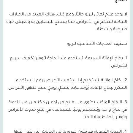
العلاج
لا يوجد علاج نهائي للربو حاليًّا، ومع ذلك، هناك العديد من الخيارات
المتاحة للتحكم في الأعراض، مما يسمح للمصابين به بالعيش حياة
طبيعية ونشطة.
تصنيف العلاجات الأساسية للربو:
1.
بخاخ الإغاثة السريعة:
يُستخدم عند الحاجة لتوفير تخفيف سريع
للأعراض
2.
بخاخ الوقاية:
يُستخدم إذا استمرت الأعراض رغم الاستخدام
المتكرر لبخاخ الإغاثة. يُؤخذ عادةً بشكلٍ يوميّ لمنع ظهور الأعراض
3.
البخاخ المركب:
يحتوي على مزيج من نوعين مختلفين من الأدوية
في بخاخ واحد، ويُستخدم يوميًا للمساعدة في منع حدوث الأعراض
وتوفير راحة طويلة الأمد
4.
الأدوية الفموية:
قد تكون ضرورية في الحالات التي تكون فيها