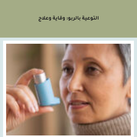
التوعية بالربو: وقاية وعلاج