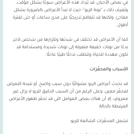
في بعض الأحيان، قد تزداد هذه الأعراض سوءًا بشكل مؤقت،
ويُعرف ذلك بـ “نوبة الربو”؛ حيث لا تبدأ الأعراض بالضرورة بشكل
مفاجئ، ولكنها قد تتفاقم تدريجيًّا على مدى ساعات أو حتى لفترة
أطول.
كما أن الأعراض قد تختلف في شدتها وتكرارها من شخص لآخر،
بدءًا من نوبات خفيفة متفرقة إلى نوبات شديدة ومستدامة قد
تكون مهددة للحياة وتتطلب تدخلًا طبيًا عاجلًا.
الأسباب والمحفّزات
قد تحدث أعراض الربو عشوائيًّا دون سبب واضح، أو نتيجة التعرض
لمحفّز معين، وعلى الرغم من أن السبب الدقيق للربو لا يزال غير
معروفٍ، إلا أن هناك بعض العوامل التي قد تحفّز ظهور الأعراض
المرتبطة بالحالة.
تشمل المحفّزات الشائعة للربو: