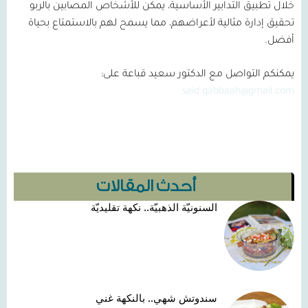
خلال تطبيق التدابير الأساسية، يمكن للأشخاص المصابين بالربو
تحقيق إدارة مثالية لأعراضهم، مما يسمح لهم بالاستمتاع بحياة
أفضل.
يمكنكم التواصل مع الدكتور سعيد قباعة على:
said.qabbaah@gmail.com
أحدث المقالات
السنونيّة الذهبيّة.. نكهة تقليديّة
سندوتش شهي.. بالنكهة غني