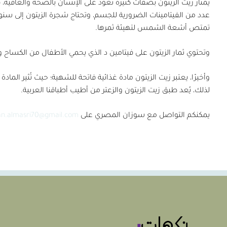
يمتاز زيت الزيتون بصفات كثيرة تعود على الإنسان بالصحة والعافية،
عدد من الفيتامينات الضرورية للجسم، وتحتاج شجرة الزيتون إلى سن
تمتص أشعة الشمس لتهيئة ثمرها.
وتحتوي ثمار الزيتون على فيتامين د الذي يحمي الأطفال من الكساح 
وأخيرًا، يعتبر زيت الزيتون مادة غذائية فاتحة للشهية؛ حيث تُثير ال
لذلك، يُعد طبق زيت الزيتون والزعتر من أطيب أطباقنا العربية.
يمكنكم التواصل مع سوزان المصري على
an.almasri70@gmail.com