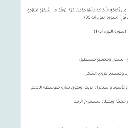
زُجَاجَةٍ الزُّجَاجَةُ كَأَنَّهَا كَوْكَبٌ دُرِّيٌّ يُوقَدُ مِنْ شَجَرَةٍ مُبَارَكَةٍ
 عَلَى نُورٍ” (سورة النور: آية 35)
 (سورة التين: آية 1)
يضاوي الشكل ومضلع مستطيل
لي، ومستدير كروي الشكل
والأسود واستخراج الزيت، وتكون ثماره متوسطة الحجم
 حجمًا، ويصلح لاستخراج الزيت