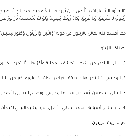
“اللَّهُ نُورُ السَّمَاوَاتِ وَالْأَرْضِ مَثَلُ نُورِهِ كَمِشْكَاةٍ فِيهَا مِصْبَاحٌ الْمِصْبَاحُ فِي 
زَيْتُونَةٍ لَا شَرْقِيَّةٍ وَلَا غَرْبِيَّةٍ يَكَادُ زَيْتُهَا يُضِيءُ وَلَوْ لَمْ تَمْسَسْهُ نَارٌ نُّورٌ
كما أقسم الله تعالى بالزيتون في قوله:”وَالتِّينِ وَالزَّيْتُونِ وَطُورِ سِينِينَ”
أصناف الزيتون
1.
النبالي البلدي:
من أشهر الأصناف المحلية وأغزرها زيتًا، ثمره ب
2.
الرصيعي:
تشتهر بها منطقة الكرك والطفيلة، وثمره أكبر من النبا
3.
النبالي المحسن:
يُعد من سلالة الرصيعي، ويصلح للتخليل الأخضر 
4.
جروسادي أسبانيا:
صنف إسباني الأصل، ثمره يشبه النبالي لكنه أكبر
فوائد زيت الزيتون