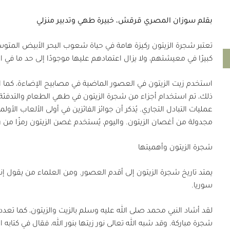
بقلم سوزان المصري قرقش، خبيرة طهي وتدبير منزلي
تعتبر شجرة الزيتون ركيزة هامة في حياة شعوب البحر الأبيض المتوس
كبيرًا في معيشتهم، ولا يزال اعتمادهم عليها موجودًا إلى حد ما في ا
استخدم زيت الزيتون في العصور الماضية في مصابيح الإضاءة، كما ا
ذلك، تم استخدام أجزاء من شجرة الزيتون في طهي الطعام والتدفئة 
مجدولة من أغصان الزيتون. واليوم، يُستخدم غصن الزيتون رمزًا من رم
شجرة الزيتون وأهميتها
يمتد تاريخ شجرة الزيتون إلى أقدم العصور. ومن العلماء من يقول إن
سوريا.
لقد أشاد النبي محمد صلى الله عليه وسلم بالزيت والزيتون، كما تعدد
شجرة مباركة. وقد شبه الله تعالى نور زيتها بنور الله، فقال في كتابه ال