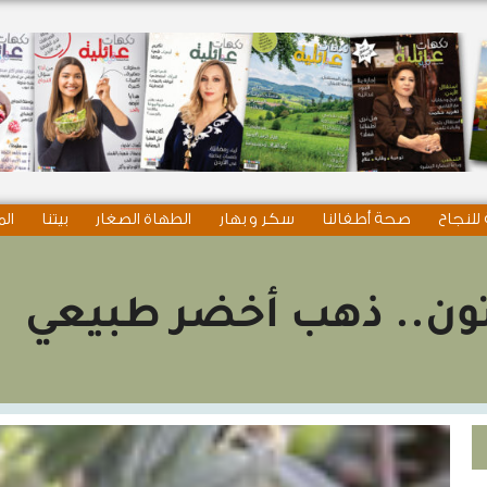
للنجاح
صحة أطفالنا
سكر و بهار
الطهاة الصغار
بيتنا
الم
تون.. ذهب أخضر طبيعي