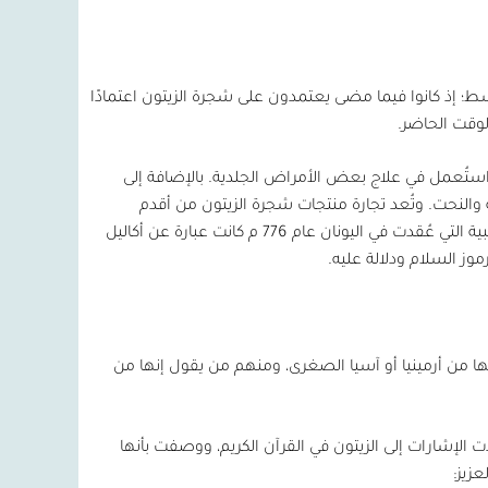
ط؛ إذ كانوا فيما مضى يعتمدون على شجرة الزيتون اعتمادًا
لوقت الحاضر.
ستُعمل في علاج بعض الأمراض الجلدية. بالإضافة إلى
والنحت. وتُعد تجارة منتجات شجرة الزيتون من أقدم
عمليات التبادل التجاري. يُذكر أن جوائز الفائزين في أولى الألعاب الأولمبية التي عُقدت في اليونان عام 776 م كانت عبارة عن أكاليل
وز السلام ودلالة عليه.
ها من أرمينيا أو آسيا الصغرى، ومنهم من يقول إنها من
ت الإشارات إلى الزيتون في القرآن الكريم، ووصفت بأنها
عزيز: