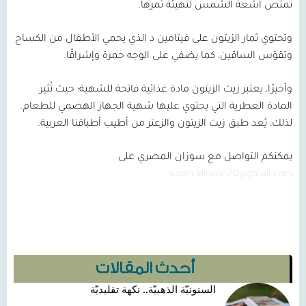
تمتص أشعة الشمس لتهيئة ثمرها.
وتحتوي ثمار الزيتون على فيتامين د الذي يحمي الأطفال من الكساح
وتقوّس الساقين، كما يضفي على الوجه حمرة وإشراقًا.
وأخيرًا، يعتبر زيت الزيتون مادة غذائية فاتحة للشهية؛ حيث تُثير
المادة العطرية التي يحتوي عليها شهية الجهاز الهضمي للطعام.
لذلك، يُعد طبق زيت الزيتون والزعتر من أطيب أطباقنا العربية.
يمكنكم التواصل مع سوزان المصري على
suzan.almasri70@gmail.com
أحدث المقالات
السنونيّة الذهبيّة.. نكهة تقليديّة