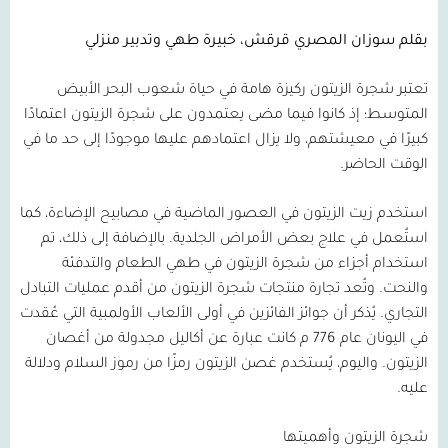
بقلم سوزان المصري قرقش، خبيرة طهي وتدبير منزلي
تعتبر شجرة الزيتون ركيزة هامة في حياة شعوب البحر الأبيض
المتوسط؛ إذ كانوا فيما مضى يعتمدون على شجرة الزيتون اعتمادًا
كبيرًا في معيشتهم، ولا يزال اعتمادهم عليها موجودًا إلى حد ما في
الوقت الحاضر.
استخدم زيت الزيتون في العصور الماضية في مصابيح الإضاءة، كما
استُعمل في علاج بعض الأمراض الجلدية. بالإضافة إلى ذلك، تم
استخدام أجزاء من شجرة الزيتون في طهي الطعام والتدفئة
والنحت. وتُعد تجارة منتجات شجرة الزيتون من أقدم عمليات التبادل
التجاري. يُذكر أن جوائز الفائزين في أولى الألعاب الأولمبية التي عُقدت
في اليونان عام 776 م كانت عبارة عن أكاليل مجدولة من أغصان
الزيتون. واليوم، يُستخدم غصن الزيتون رمزًا من رموز السلام ودلالة
عليه.
شجرة الزيتون وأهميتها