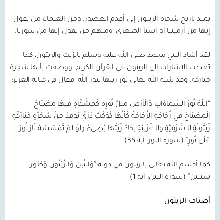
يمتد تاريخ شجرة الزيتون إلى أقدم العصور. ومن العلماء من يقول
إنها من أرمينيا أو آسيا الصغرى، ومنهم من يقول إنها من سوريا.
لقد أشاد النبي محمد صلى الله عليه وسلم بالزيت والزيتون، كما
تعددت الإشارات إلى الزيتون في القرآن الكريم، ووصفت بأنها شجرة
مباركة. وقد شبه الله تعالى نور زيتها بنور الله، فقال في كتابه العزيز:
“اللَّهُ نُورُ السَّمَاوَاتِ وَالْأَرْضِ مَثَلُ نُورِهِ كَمِشْكَاةٍ فِيهَا مِصْبَاحٌ
الْمِصْبَاحُ فِي زُجَاجَةٍ الزُّجَاجَةُ كَأَنَّهَا كَوْكَبٌ دُرِّيٌّ يُوقَدُ مِنْ شَجَرَةٍ مُبَارَكَةٍ
زَيْتُونَةٍ لَا شَرْقِيَّةٍ وَلَا غَرْبِيَّةٍ يَكَادُ زَيْتُهَا يُضِيءُ وَلَوْ لَمْ تَمْسَسْهُ نَارٌ نُّورٌ
عَلَى نُورٍ” (سورة النور: آية 35)
كما أقسم الله تعالى بالزيتون في قوله:”وَالتِّينِ وَالزَّيْتُونِ وَطُورِ
سِينِينَ” (سورة التين: آية 1)
أصناف الزيتون