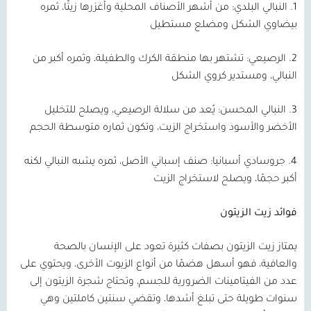
1.
النبالي البلدي:
من أشهر الأصناف المحلية وأغزرها زيتًا، ثمره
بيضاوي الشكل ومضلع مستطيل
2.
الرصيعي:
تشتهر بها منطقة الكرك والطفيلة، وثمره أكبر من
النبالي، ومستدير كروي الشكل
3.
النبالي المحسن:
يُعد من سلالة الرصيعي، ويصلح للتخليل
الأخضر والأسود واستخراج الزيت، وتكون ثماره متوسطة الحجم
4.
جروسادي أسبانيا:
صنف إسباني الأصل، ثمره يشبه النبالي لكنه
أكبر حجمًا، ويصلح لاستخراج الزيت
فوائد زيت الزيتون
يمتاز زيت الزيتون بصفات كثيرة تعود على الإنسان بالصحة
والعافية، فهو أسهل هضمًا من أنواع الزيوت الأخرى، ويحتوي على
عدد من الفيتامينات الضرورية للجسم، وتحتاج شجرة الزيتون إلى
سنوات طويلة حتى تبلغ أشدها، وتقضي سنتين كاملتين وهي