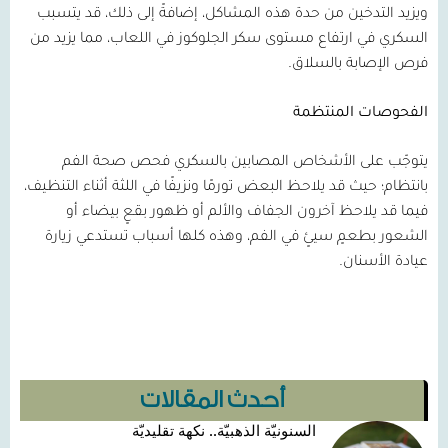
ويزيد التدخين من حدة هذه المشاكل، إضافةً إلى ذلك، قد يتسبب
السكري في ارتفاع مستوى سكر الجلوكوز في اللعاب، مما يزيد من
فرص الإصابة بالسلاق.
الفحوصات المنتظمة
يتوجّب على الأشخاص المصابين بالسكري فحص صحة الفم
بانتظام؛ حيث قد يلاحظ البعض تورمًا ونزيفًا في اللثة أثناء التنظيف،
فيما قد يلاحظ آخرون الجفاف والألم أو ظهور بقعٍ بيضاء أو
الشعور بطعمٍ سيئٍ في الفم، وهذه كلها أسباب تستدعي زيارة
عيادة الأسنان.
أحدث المقالات
السنونيّة الذهبيّة.. نكهة تقليديّة