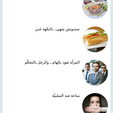
سندوتش شهي.. بالنكهة غني
المرأة تقود بإلهام… والرجل بالتحكّم
مناعة ضد السلبيّة