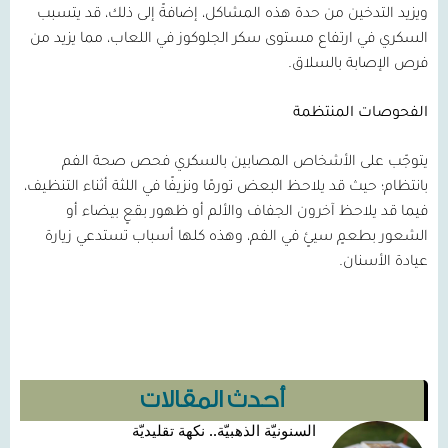
ويزيد التدخين من حدة هذه المشاكل، إضافةً إلى ذلك، قد يتسبب
السكري في ارتفاع مستوى سكر الجلوكوز في اللعاب، مما يزيد من
فرص الإصابة بالسلاق.
الفحوصات المنتظمة
يتوجّب على الأشخاص المصابين بالسكري فحص صحة الفم
بانتظام؛ حيث قد يلاحظ البعض تورمًا ونزيفًا في اللثة أثناء التنظيف،
فيما قد يلاحظ آخرون الجفاف والألم أو ظهور بقعٍ بيضاء أو
الشعور بطعمٍ سيئٍ في الفم، وهذه كلها أسباب تستدعي زيارة
عيادة الأسنان.
أحدث المقالات
السنونيّة الذهبيّة.. نكهة تقليديّة