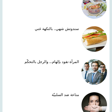
سندوتش شهي.. بالنكهة غني
المرأة تقود بإلهام… والرجل بالتحكّم
مناعة ضد السلبيّة