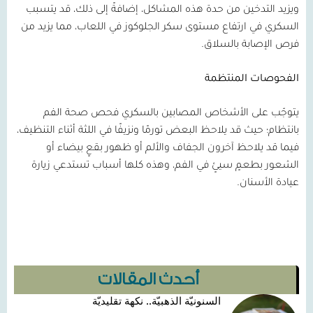
ويزيد التدخين من حدة هذه المشاكل، إضافةً إلى ذلك، قد يتسبب
السكري في ارتفاع مستوى سكر الجلوكوز في اللعاب، مما يزيد من
فرص الإصابة بالسلاق.
الفحوصات المنتظمة
يتوجّب على الأشخاص المصابين بالسكري فحص صحة الفم
بانتظام؛ حيث قد يلاحظ البعض تورمًا ونزيفًا في اللثة أثناء التنظيف،
فيما قد يلاحظ آخرون الجفاف والألم أو ظهور بقعٍ بيضاء أو
الشعور بطعمٍ سيئٍ في الفم، وهذه كلها أسباب تستدعي زيارة
عيادة الأسنان.
أحدث المقالات
السنونيّة الذهبيّة.. نكهة تقليديّة