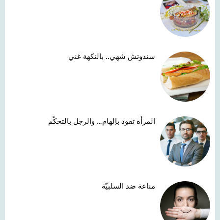
سندوتش شهي.. بالنكهة غني
المرأة تقود بإلهام… والرجل بالتحكّم
مناعة ضد السلبيّة