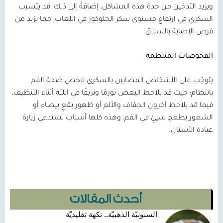
ويزيد التدخين من حدة هذه المشاكل، إضافةً إلى ذلك، قد يتسبب
السكري في ارتفاع مستوى سكر الجلوكوز في اللعاب، مما يزيد من
فرص الإصابة بالسلاق.
الفحوصات المنتظمة
يتوجّب على الأشخاص المصابين بالسكري فحص صحة الفم
بانتظام؛ حيث قد يلاحظ البعض تورمًا ونزيفًا في اللثة أثناء التنظيف،
فيما قد يلاحظ آخرون الجفاف والألم أو ظهور بقعٍ بيضاء أو
الشعور بطعمٍ سيئٍ في الفم، وهذه كلها أسباب تستدعي زيارة
عيادة الأسنان.
أحدث المقالات
السنونيّة الذهبيّة.. نكهة تقليديّة