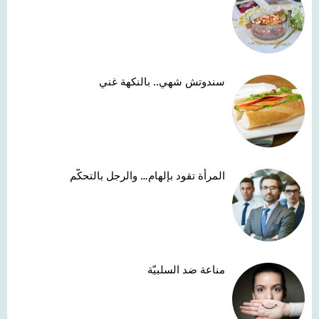
سندوتش شهي.. بالنكهة غني
المرأة تقود بإلهام… والرجل بالتحكّم
مناعة ضد السلبيّة