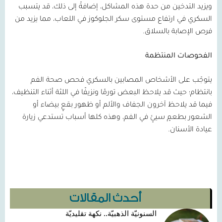
ويزيد التدخين من حدة هذه المشاكل، إضافةً إلى ذلك، قد يتسبب
السكري في ارتفاع مستوى سكر الجلوكوز في اللعاب، مما يزيد من
فرص الإصابة بالسلاق.
الفحوصات المنتظمة
يتوجّب على الأشخاص المصابين بالسكري فحص صحة الفم
بانتظام؛ حيث قد يلاحظ البعض تورمًا ونزيفًا في اللثة أثناء التنظيف،
فيما قد يلاحظ آخرون الجفاف والألم أو ظهور بقعٍ بيضاء أو
الشعور بطعمٍ سيئٍ في الفم، وهذه كلها أسباب تستدعي زيارة
عيادة الأسنان.
أحدث المقالات
السنونيّة الذهبيّة.. نكهة تقليديّة