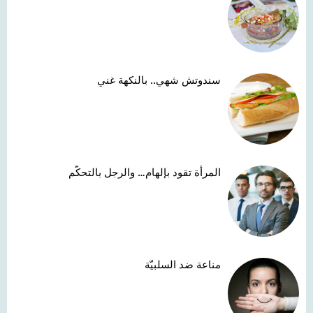
سندوتش شهي.. بالنكهة غني
المرأة تقود بإلهام… والرجل بالتحكّم
مناعة ضد السلبيّة