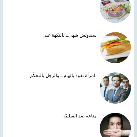
سندوتش شهي.. بالنكهة غني
المرأة تقود بإلهام… والرجل بالتحكّم
مناعة ضد السلبيّة