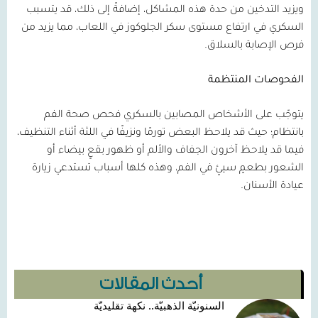
ويزيد التدخين من حدة هذه المشاكل، إضافةً إلى ذلك، قد يتسبب
السكري في ارتفاع مستوى سكر الجلوكوز في اللعاب، مما يزيد من
فرص الإصابة بالسلاق.
الفحوصات المنتظمة
يتوجّب على الأشخاص المصابين بالسكري فحص صحة الفم
بانتظام؛ حيث قد يلاحظ البعض تورمًا ونزيفًا في اللثة أثناء التنظيف،
فيما قد يلاحظ آخرون الجفاف والألم أو ظهور بقعٍ بيضاء أو
الشعور بطعمٍ سيئٍ في الفم، وهذه كلها أسباب تستدعي زيارة
عيادة الأسنان.
أحدث المقالات
السنونيّة الذهبيّة.. نكهة تقليديّة