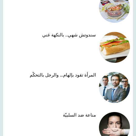
سندوتش شهي.. بالنكهة غني
المرأة تقود بإلهام… والرجل بالتحكّم
مناعة ضد السلبيّة