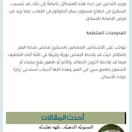
ويزيد التدخين من حدة هذه المشاكل، إضافةً إلى ذلك، قد يتسبب
السكري في ارتفاع مستوى سكر الجلوكوز في اللعاب، مما يزيد من
فرص الإصابة بالسلاق.
الفحوصات المنتظمة
يتوجّب على الأشخاص المصابين بالسكري فحص صحة الفم
بانتظام؛ حيث قد يلاحظ البعض تورمًا ونزيفًا في اللثة أثناء التنظيف،
فيما قد يلاحظ آخرون الجفاف والألم أو ظهور بقعٍ بيضاء أو
الشعور بطعمٍ سيئٍ في الفم، وهذه كلها أسباب تستدعي زيارة
عيادة الأسنان.
أحدث المقالات
السنونيّة الذهبيّة.. نكهة تقليديّة