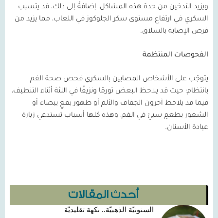
ويزيد التدخين من حدة هذه المشاكل، إضافةً إلى ذلك، قد يتسبب
السكري في ارتفاع مستوى سكر الجلوكوز في اللعاب، مما يزيد من
فرص الإصابة بالسلاق.
الفحوصات المنتظمة
يتوجّب على الأشخاص المصابين بالسكري فحص صحة الفم
بانتظام؛ حيث قد يلاحظ البعض تورمًا ونزيفًا في اللثة أثناء التنظيف،
فيما قد يلاحظ آخرون الجفاف والألم أو ظهور بقعٍ بيضاء أو
الشعور بطعمٍ سيئٍ في الفم، وهذه كلها أسباب تستدعي زيارة
عيادة الأسنان.
أحدث المقالات
السنونيّة الذهبيّة.. نكهة تقليديّة