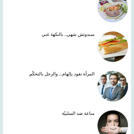
سندوتش شهي.. بالنكهة غني
المرأة تقود بإلهام… والرجل بالتحكّم
مناعة ضد السلبيّة