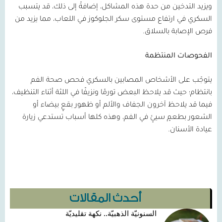
ويزيد التدخين من حدة هذه المشاكل، إضافةً إلى ذلك، قد يتسبب
السكري في ارتفاع مستوى سكر الجلوكوز في اللعاب، مما يزيد من
فرص الإصابة بالسلاق.
الفحوصات المنتظمة
يتوجّب على الأشخاص المصابين بالسكري فحص صحة الفم
بانتظام؛ حيث قد يلاحظ البعض تورمًا ونزيفًا في اللثة أثناء التنظيف،
فيما قد يلاحظ آخرون الجفاف والألم أو ظهور بقعٍ بيضاء أو
الشعور بطعمٍ سيئٍ في الفم، وهذه كلها أسباب تستدعي زيارة
عيادة الأسنان.
أحدث المقالات
السنونيّة الذهبيّة.. نكهة تقليديّة