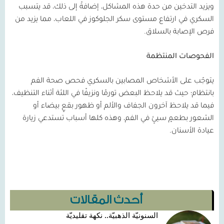
ويزيد التدخين من حدة هذه المشاكل، إضافةً إلى ذلك، قد يتسبب
السكري في ارتفاع مستوى سكر الجلوكوز في اللعاب، مما يزيد من
فرص الإصابة بالسلاق.
الفحوصات المنتظمة
يتوجّب على الأشخاص المصابين بالسكري فحص صحة الفم
بانتظام؛ حيث قد يلاحظ البعض تورمًا ونزيفًا في اللثة أثناء التنظيف،
فيما قد يلاحظ آخرون الجفاف والألم أو ظهور بقعٍ بيضاء أو
الشعور بطعمٍ سيئٍ في الفم، وهذه كلها أسباب تستدعي زيارة
عيادة الأسنان.
أحدث المقالات
السنونيّة الذهبيّة.. نكهة تقليديّة