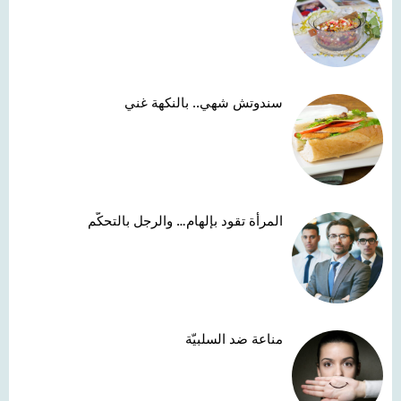
سندوتش شهي.. بالنكهة غني
المرأة تقود بإلهام… والرجل بالتحكّم
مناعة ضد السلبيّة