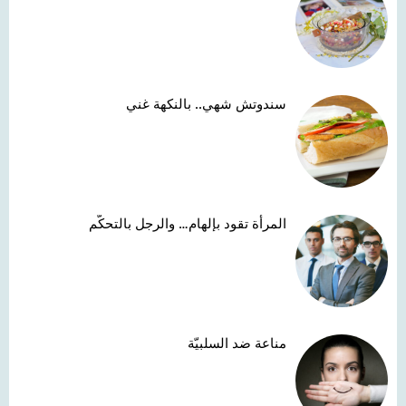
سندوتش شهي.. بالنكهة غني
المرأة تقود بإلهام… والرجل بالتحكّم
مناعة ضد السلبيّة