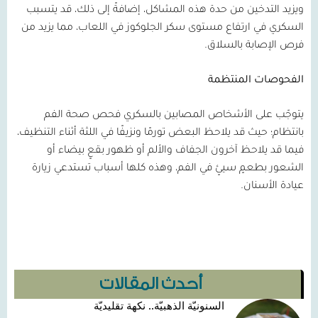
ويزيد التدخين من حدة هذه المشاكل، إضافةً إلى ذلك، قد يتسبب
السكري في ارتفاع مستوى سكر الجلوكوز في اللعاب، مما يزيد من
فرص الإصابة بالسلاق.
الفحوصات المنتظمة
يتوجّب على الأشخاص المصابين بالسكري فحص صحة الفم
بانتظام؛ حيث قد يلاحظ البعض تورمًا ونزيفًا في اللثة أثناء التنظيف،
فيما قد يلاحظ آخرون الجفاف والألم أو ظهور بقعٍ بيضاء أو
الشعور بطعمٍ سيئٍ في الفم، وهذه كلها أسباب تستدعي زيارة
عيادة الأسنان.
أحدث المقالات
السنونيّة الذهبيّة.. نكهة تقليديّة