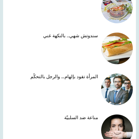
سندوتش شهي.. بالنكهة غني
المرأة تقود بإلهام… والرجل بالتحكّم
مناعة ضد السلبيّة