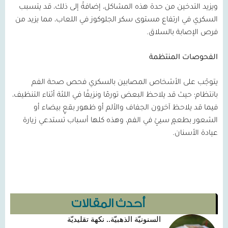
ويزيد التدخين من حدة هذه المشاكل، إضافةً إلى ذلك، قد يتسبب
السكري في ارتفاع مستوى سكر الجلوكوز في اللعاب، مما يزيد من
فرص الإصابة بالسلاق.
الفحوصات المنتظمة
يتوجّب على الأشخاص المصابين بالسكري فحص صحة الفم
بانتظام؛ حيث قد يلاحظ البعض تورمًا ونزيفًا في اللثة أثناء التنظيف،
فيما قد يلاحظ آخرون الجفاف والألم أو ظهور بقعٍ بيضاء أو
الشعور بطعمٍ سيئٍ في الفم، وهذه كلها أسباب تستدعي زيارة
عيادة الأسنان.
أحدث المقالات
السنونيّة الذهبيّة.. نكهة تقليديّة