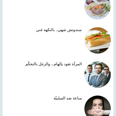
سندوتش شهي.. بالنكهة غني
المرأة تقود بإلهام… والرجل بالتحكّم
مناعة ضد السلبيّة