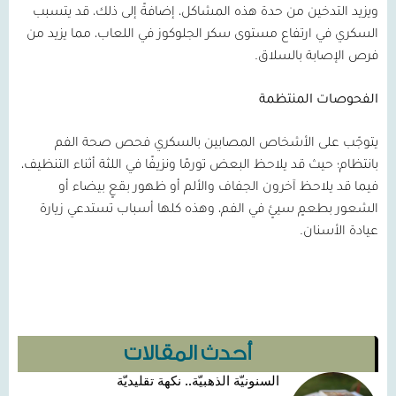
ويزيد التدخين من حدة هذه المشاكل، إضافةً إلى ذلك، قد يتسبب
السكري في ارتفاع مستوى سكر الجلوكوز في اللعاب، مما يزيد من
فرص الإصابة بالسلاق.
الفحوصات المنتظمة
يتوجّب على الأشخاص المصابين بالسكري فحص صحة الفم
بانتظام؛ حيث قد يلاحظ البعض تورمًا ونزيفًا في اللثة أثناء التنظيف،
فيما قد يلاحظ آخرون الجفاف والألم أو ظهور بقعٍ بيضاء أو
الشعور بطعمٍ سيئٍ في الفم، وهذه كلها أسباب تستدعي زيارة
عيادة الأسنان.
أحدث المقالات
السنونيّة الذهبيّة.. نكهة تقليديّة