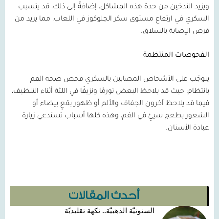
ويزيد التدخين من حدة هذه المشاكل، إضافةً إلى ذلك، قد يتسبب
السكري في ارتفاع مستوى سكر الجلوكوز في اللعاب، مما يزيد من
فرص الإصابة بالسلاق.
الفحوصات المنتظمة
يتوجّب على الأشخاص المصابين بالسكري فحص صحة الفم
بانتظام؛ حيث قد يلاحظ البعض تورمًا ونزيفًا في اللثة أثناء التنظيف،
فيما قد يلاحظ آخرون الجفاف والألم أو ظهور بقعٍ بيضاء أو
الشعور بطعمٍ سيئٍ في الفم، وهذه كلها أسباب تستدعي زيارة
عيادة الأسنان.
أحدث المقالات
السنونيّة الذهبيّة.. نكهة تقليديّة