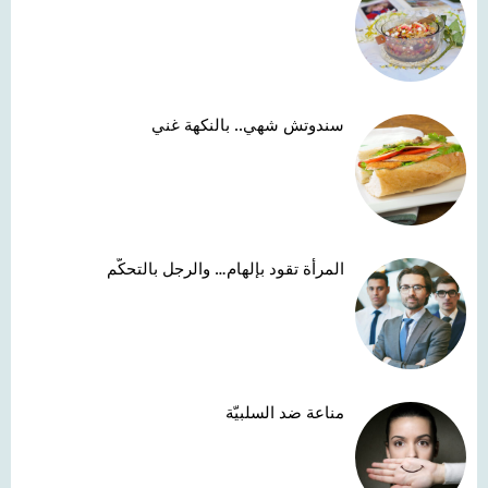
سندوتش شهي.. بالنكهة غني
المرأة تقود بإلهام… والرجل بالتحكّم
مناعة ضد السلبيّة