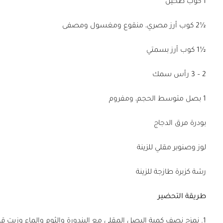
1 كوب طحين
½2 كوب أرز مصري، منقوع ومغسول ومصفى
½1 كوب أرز بسمتي
2 – 3 رأس سمك
1 بصل متوسط الحجم، ومفروم
بودرة مرق الدجاج
لوز وصنوبر مقلي للزينة
رشة كزبرة طازجة للزينة
طريقة التحضير
1. نمزج نصف كمية البصل المقلي مع البندورة والثوم والماء وزيت