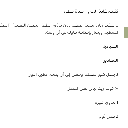
كتبت: غادة الحاج،
خبيرة طهي
لا يمكننا زيارة مدينة العقبة دون تذوّق الطبق المحليّ التقليديّ “الصيّ
الشهيّة، ويمتاز بإمكانيّة تناوله في أيّ وقت.
الصيّاديّة
المقادير
3 بصل كبير، مقطّع ومقلي إلى أن يصبح ذهبي اللون
¼ كوب زيت نباتي لقلي البصل
1 بندورة كبيرة
2 فص ثوم