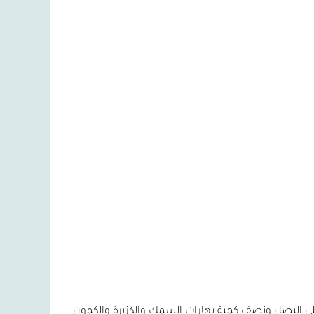
 قلي البصل ونصف كمية بهارات السمك والكزبرة والكمون