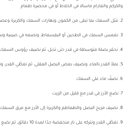
والكركم والغارام ماسالا في الخلاط أو في محضرة طعام
2. نتبّل السمك بما تبقى من الكمون وبهارات السمك والكزبرة وعصير الليمون
3. نغمس السمك في الطحين أو البقسماط، ونضعه في صينية ونشوِه في الفرن لمدة نصف ساعة حتى يصبح ذهبي اللون
4. نحمّر بصلة متوسطة في قدر حتى تذبل، ثم نضيف رؤوس السمك مع رشة ملح وفلفل ونقلّبه
5. نملأ القدر بالماء، ونضيف بعض البصل المقلي، ثم نغطِّي القدر، ونتركه يغلي على نار متوسطة لمدة نصف ساعة
6. نصفِّ ماء غلي السمك
7. نضع الأرز في قدر مع قليل من الزيت
8. نضيف مزيج البصل والطماطم والكزبرة إلى الأرز مع مرق السمك وبودرة مرق الدجاج
9. نغطِّي القدر ونتركه على نار منخفضة جدًا لمدة 10 دقائق، ثم نضع الأرز في طبق التقديم ونضع السمك فوقه