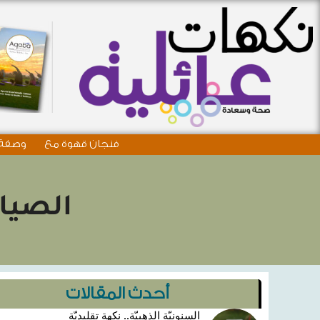
فنجان قهوة مع
وصفة 
الصياد
أحدث المقالات
السنونيّة الذهبيّة.. نكهة تقليديّة