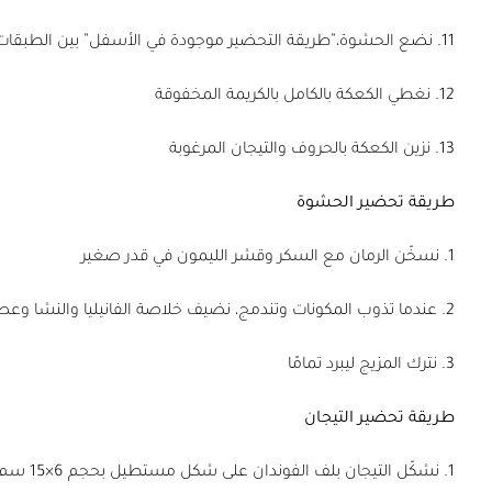
11. نضع الحشوة،”طريقة التحضير موجودة في الأسفل” بين الطبقات ونكرر ذلك مع الطبقة الثانية
12. نغطي الكعكة بالكامل بالكريمة المخفوقة
13. نزين الكعكة بالحروف والتيجان المرغوبة
طريقة تحضير الحشوة
1. نسخّن الرمان مع السكر وقشر الليمون في قدر صغير
2. عندما تذوب المكونات وتندمج، نضيف خلاصة الفانيليا والنشا وعصير الليمون
3. نترك المزيج ليبرد تمامًا
طريقة تحضير التيجان
1. نشكّل التيجان بلف الفوندان على شكل مستطيل بحجم 6×15 سم