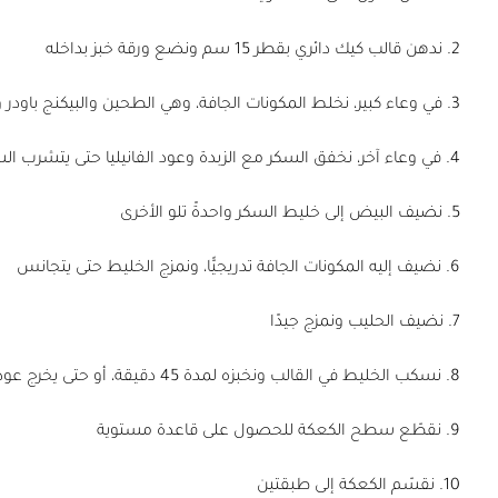
2. ندهن قالب كيك دائري بقطر 15 سم ونضع ورقة خبز بداخله
3. في وعاء كبير، نخلط المكونات الجافة، وهي الطحين والبيكنج باودر والملح
4. في وعاء آخر، نخفق السكر مع الزبدة وعود الفانيليا حتى يتشرب السكر
5. نضيف البيض إلى خليط السكر واحدةً تلو الأخرى
6. نضيف إليه المكونات الجافة تدريجيًّا، ونمزج الخليط حتى يتجانس
7. نضيف الحليب ونمزج جيدًا
8. نسكب الخليط في القالب ونخبزه لمدة 45 دقيقة، أو حتى يخرج عود أسنان نظيفًا عند إدخاله في وسط الكعكة
9. نقطّع سطح الكعكة للحصول على قاعدة مستوية
10. نقسّم الكعكة إلى طبقتين