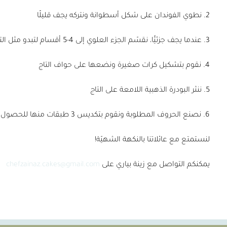
2. نطوي الفوندان على شكل أسطوانة ونتركه يجف قليلًا
3. عندما يجف جزئيًّا، نقسّم الجزء العلوي إلى 4-5 أقسام لتبدو مثل التاج
4. نقوم بتشكيل كرات صغيرة ونضعها على حواف التاج
5. ننثر البودرة الذهبية اللامعة على التاج
6. نصنع الحروف المطلوبة ونقوم بتكديس 3 طبقات منها للحصول على حروف ثلاثية الأبعاد
لنستمتع مع عائلاتنا بالنكهة الشهيّة!
يمكنكم التواصل مع زينة بياري على
chefzainaz.cakes@gmail.com