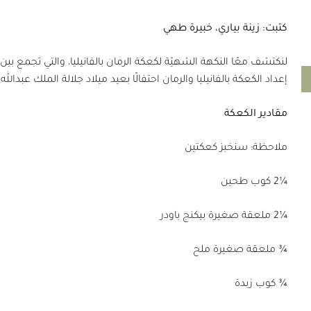
كتبت: زينة بياري، خبيرة طهي
لنكتشف معًا النكهة الشهيّة لكعكة الرمان بالفانيليا، والتي تجمع ب
إعداد الكعكة بالفانيليا والرمان احتفالًا بعيد ميلاد جلالة الملك عبدالل
مقادير الكعكة
ملاحظة: سنخبز كعكتين
¼2 كوب طحين
¼2 ملعقة صغيرة بيكنج باودر
¾ ملعقة صغيرة ملح
¾ كوب زبدة