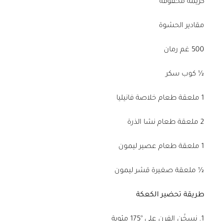
كريمة مخفوقة
مقادير الحشوة
500 غم رمان
½ كوب سكر
1 ملعقة طعام خلاصة فانيليا
2 ملعقة طعام نشا الذرة
1 ملعقة طعام عصير ليمون
½ ملعقة صغيرة قشر ليمون
طريقة تحضير الكعكة
1. نسخّن الفرن على °175 مئوية