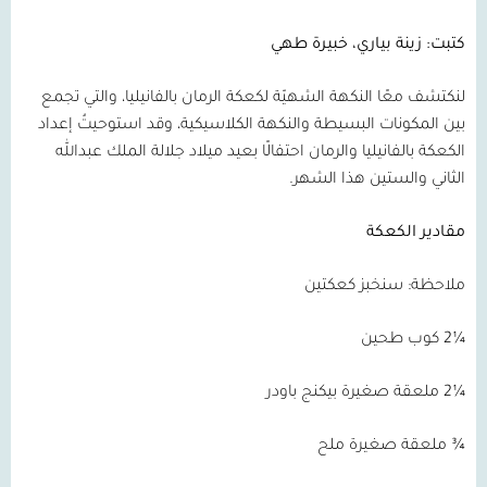
كتبت: زينة بياري، خبيرة طهي
لنكتشف معًا النكهة الشهيّة لكعكة الرمان بالفانيليا، والتي تجمع
بين المكونات البسيطة والنكهة الكلاسيكية، وقد استوحيتُ إعداد
الكعكة بالفانيليا والرمان احتفالًا بعيد ميلاد جلالة الملك عبدالله
الثاني والستين هذا الشهر.
مقادير الكعكة
ملاحظة: سنخبز كعكتين
¼2 كوب طحين
¼2 ملعقة صغيرة بيكنج باودر
¾ ملعقة صغيرة ملح