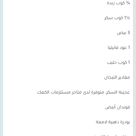
¾ كوب زبدة
½1 كوب سكر
3 بيض
1 عود فانيليا
1 كوب حليب
مقادير التيجان
عجينة السكر، متوفرة لدى متاجر مستلزمات الكعك
فوندان أبيض
بودرة ذهبية لامعة