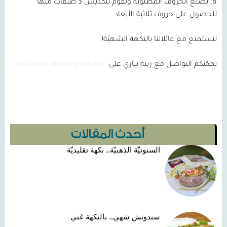
6. نصنع الحروف المطلوبة ونقوم بتكديس 3 طبقات منها
للحصول على حروف ثلاثية الأبعاد
لنستمتع مع عائلاتنا بالنكهة الشهيّة!
يمكنكم التواصل مع زينة بياري على
chefzainaz.cakes@gmail.com
أحدث المقالات
السنونيّة الذهبيّة.. نكهة تقليديّة
سندوتش شهي.. بالنكهة غني