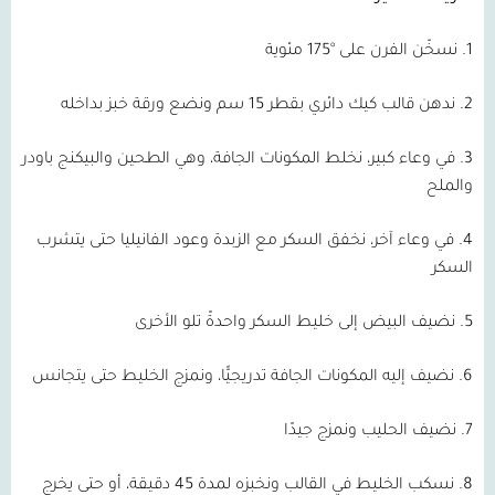
1. نسخّن الفرن على °175 مئوية
2. ندهن قالب كيك دائري بقطر 15 سم ونضع ورقة خبز بداخله
3. في وعاء كبير، نخلط المكونات الجافة، وهي الطحين والبيكنج باودر
والملح
4. في وعاء آخر، نخفق السكر مع الزبدة وعود الفانيليا حتى يتشرب
السكر
5. نضيف البيض إلى خليط السكر واحدةً تلو الأخرى
6. نضيف إليه المكونات الجافة تدريجيًّا، ونمزج الخليط حتى يتجانس
7. نضيف الحليب ونمزج جيدًا
8. نسكب الخليط في القالب ونخبزه لمدة 45 دقيقة، أو حتى يخرج