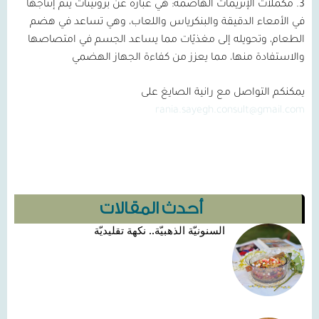
3.
مكمّلات الإنزيمات الهاضمة:
هي عبارة عن بروتينات يتم إنتاجها
في الأمعاء الدقيقة والبنكرياس واللعاب، وهي تساعد في هضم
الطعام، وتحويله إلى مغذيّات مما يساعد الجسم في امتصاصها
والاستفادة منها، مما يعزز من كفاءة الجهاز الهضمي
يمكنكم التواصل مع رانية الصايغ على
rania.sayegh.consult@gmail.com
أحدث المقالات
السنونيّة الذهبيّة.. نكهة تقليديّة