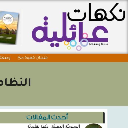
فنجان قهوة مع
وصفة 
النظام
أحدث المقالات
السنونيّة الذهبيّة.. نكهة تقليديّة