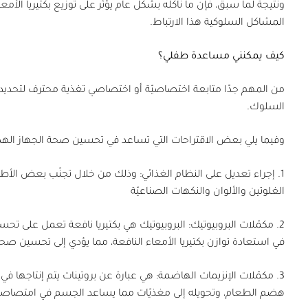
ونتيجةً لما سبق، فإنّ ما نأكله بشكل عام يؤثر على توزيع بكتيريا ال
المشاكل السلوكية هذا الارتباط.
كيف يمكنني مساعدة طفلي؟
من المهم جدًا متابعة اختصاصيّة أو اختصاصي تغذية محترف لتحديد 
السلوك.
وفيما يلي بعض الاقتراحات التي تساعد في تحسين صحة الجهاز الهض
1.
إجراء تعديل على النظام الغذائي:
وذلك من خلال تجنّب بعض الأطعمة
الغلوتين والألوان والنكهات الصناعيّة
2.
مكمّلات البروبيوتيك:
البروبيوتيك هي بكتيريا نافعة تعمل على تحس
في استعادة توازن بكتيريا الأمعاء النافعة، مما يؤدي إلى تحسين صحة
3.
مكمّلات الإنزيمات الهاضمة:
هي عبارة عن بروتينات يتم إنتاجها في
هضم الطعام، وتحويله إلى مغذيّات مما يساعد الجسم في امتصاصها