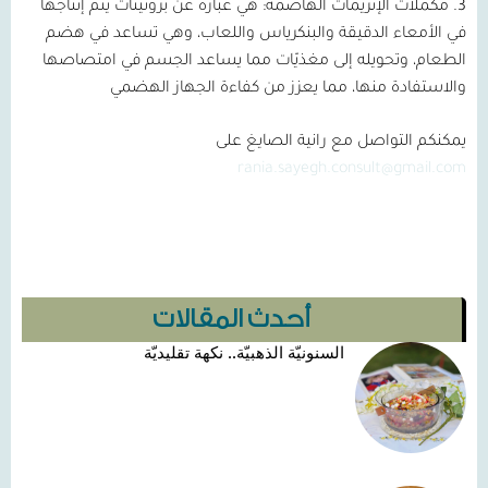
3.
مكمّلات الإنزيمات الهاضمة:
هي عبارة عن بروتينات يتم إنتاجها
في الأمعاء الدقيقة والبنكرياس واللعاب، وهي تساعد في هضم
الطعام، وتحويله إلى مغذيّات مما يساعد الجسم في امتصاصها
والاستفادة منها، مما يعزز من كفاءة الجهاز الهضمي
يمكنكم التواصل مع رانية الصايغ على
rania.sayegh.consult@gmail.com
أحدث المقالات
السنونيّة الذهبيّة.. نكهة تقليديّة