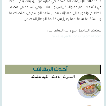
3.
مكمّلات الإنزيمات الهاضمة:
هي عبارة عن بروتينات يتم إنتاجها
في الأمعاء الدقيقة والبنكرياس واللعاب، وهي تساعد في هضم
الطعام، وتحويله إلى مغذيّات مما يساعد الجسم في امتصاصها
والاستفادة منها، مما يعزز من كفاءة الجهاز الهضمي
يمكنكم التواصل مع رانية الصايغ على
rania.sayegh.consult@gmail.com
أحدث المقالات
السنونيّة الذهبيّة.. نكهة تقليديّة