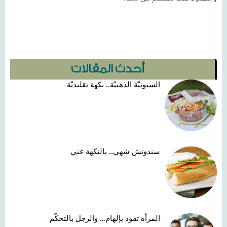
أحدث المقالات
السنونيّة الذهبيّة.. نكهة تقليديّة
سندوتش شهي.. بالنكهة غني
المرأة تقود بإلهام… والرجل بالتحكّم