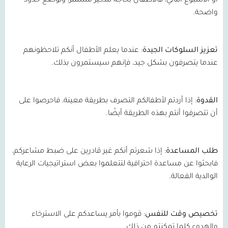
أو الأسبوع التالي، فالأطفال بحاجة لتذكير مستمر، ولوضع حدود
واضحة
.
تعزيز
السلوكات
الجيدة
:
عندما يعلم الأطفال أنكم تلاحظونهم
عندما يتصرفون بشكل جيد، فإنهم سيستمرون بذلك
.
القدوة
:
إذا أردتم لأطفالكم التصرف بطريقة معينة، فاحرصوا على
أن تتصرفوا أنتم بهذه الطريقة أيضًا
.
طلب
المساعدة
:
إذا شعرتم أنكم غير قادرين على ضبط مشاعركم،
فابحثوا عن مساعدة احترافية لتتعلموا بعض استراتيجيات الرعاية
الوالدية الفعالة
.
تخصيص
وقت
للنفس
:
قوموا بأمر يساعدكم على الاسترخاء
والهدوء كلما تمكنتم من ذلك
.