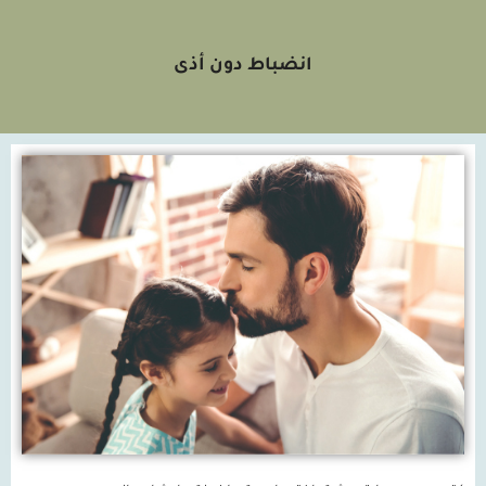
انضباط دون أذى