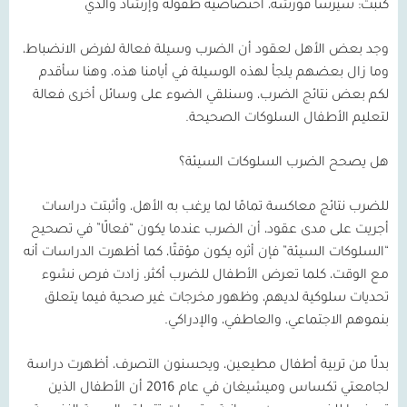
كتبت
:
سيرسا قورشة، اختصاصية طفولة وإرشاد والدي
وجد بعض الأهل لعقود أن الضرب وسيلة فعالة لفرض الانضباط،
وما زال بعضهم يلجأ لهذه الوسيلة في أيامنا هذه، وهنا سأقدم
لكم بعض نتائج الضرب، وسنلقي الضوء على وسائل أخرى فعالة
لتعليم الأطفال السلوكات الصحيحة.
هل يصحح الضرب السلوكات السيئة؟
للضرب نتائج معاكسة تمامًا لما يرغب به الأهل، وأثبتت دراسات
أجريت على مدى عقود، أن الضرب عندما يكون
“
فعالًا
”
في تصحيح
“
السلوكات السيئة
”
فإن أثره يكون مؤقتًا، كما أظهرت الدراسات أنه
مع الوقت، كلما تعرض الأطفال للضرب أكثر، زادت فرص نشوء
تحديات سلوكية لديهم، وظهور مخرجات غير صحية فيما يتعلق
بنموهم الاجتماعي، والعاطفي، والإدراكي
.
بدلًا من تربية أطفال مطيعين، ويحسنون التصرف، أظهرت دراسة
لجامعتي تكساس وميشيغان في عام
2016
أن الأطفال الذين