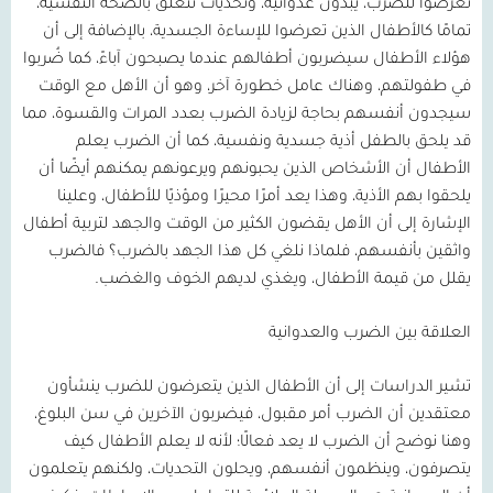
تعرضوا للضرب، يبدون عدوانية، وتحديات تتعلق بالصحة النفسية،
تمامًا كالأطفال الذين تعرضوا للإساءة الجسدية، بالإضافة إلى أن
هؤلاء الأطفال سيضربون أطفالهم عندما يصبحون آباءً، كما ضُربوا
في طفولتهم، وهناك عامل خطورة آخر، وهو أن الأهل مع الوقت
سيجدون أنفسهم بحاجة لزيادة الضرب بعدد المرات والقسوة، مما
قد يلحق بالطفل أذية جسدية ونفسية، كما أن الضرب يعلم
الأطفال أن الأشخاص الذين يحبونهم ويرعونهم يمكنهم أيضًا أن
يلحقوا بهم الأذية، وهذا يعد أمرًا محيرًا ومؤذيًا للأطفال، وعلينا
الإشارة إلى أن الأهل يقضون الكثير من الوقت والجهد لتربية أطفال
واثقين بأنفسهم، فلماذا نلغي كل هذا الجهد بالضرب؟ فالضرب
يقلل من قيمة الأطفال، ويغذي لديهم الخوف والغضب
.
العلاقة بين الضرب والعدوانية
تشير الدراسات إلى أن الأطفال الذين يتعرضون للضرب ينشأون
معتقدين أن الضرب أمر مقبول، فيضربون الآخرين في سن البلوغ،
وهنا نوضح أن الضرب لا يعد فعالًا؛ لأنه لا يعلم الأطفال كيف
يتصرفون، وينظمون أنفسهم، ويحلون التحديات، ولكنهم يتعلمون