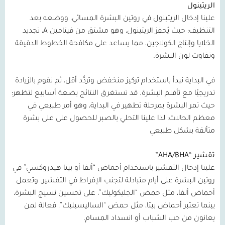
الريتينول
علينا إدخال الريتينول في روتين البشرة المسائي، ووضعه بعد
التنظيف؛ حيث يُحفز الريتينول، وهو مشتق من فيتامين
A
، تجديد
الخلايا وإنتاج الكولاجين، مما يساعد على مكافحة الخطوط الدقيقة
وتفاوت لون البشرة.
في البداية نبدأ باستخدام تركيز منخفض وتردُّد أقل، ثم نقوم بالزيادة
تدريجيًا مع تأقلم البشرة. قد تستغرق النتائج بضعة أسابيع لتظهر؛
حيث تمر البشرة بمرحلة تطهير في البداية، وهو أمر طبيعي في
معظم الحالات؛ لذا علينا التحلي بالصبر للحصول على على بشرة
متألقة بشكل طبيعي
تقشير
“AHA/BHA”
علينا إدخال التقشير باستخدام أحماض “ألفا أو بيتا هيدروكسي” في
روتين البشرة على أيام متبادلة لتجنب الإفراط في التقشير. وتعمل
أحماض ألفا، مثل حمض “الجليكوليك”، على تحسين نسيج البشرة،
بينما تعتبر أحماض بيتا، مثل حمض “الساليسيليك”، فعالة لمن
يعانون من حب الشباب أو انسداد المسام.