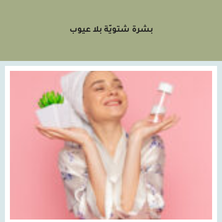
بشرة شتويّة بلا عيوب