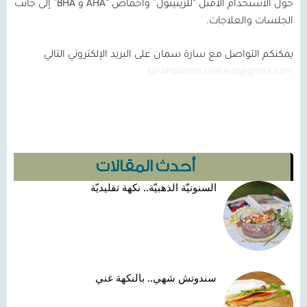
حول الاستخدام الأمثل “للريتينول” وأحماض “
AHA
و BHA
” إلى جانب
الجلسات والعلاجات.
يمكنكم التواصل مع سارة سمان على البريد الإلكتروني التالي
sarahsaman.makeup@gmail.com
أحدث المقالات
السنونيّة الذهبيّة.. نكهة تقليديّة
سندوتش شهي.. بالنكهة غني