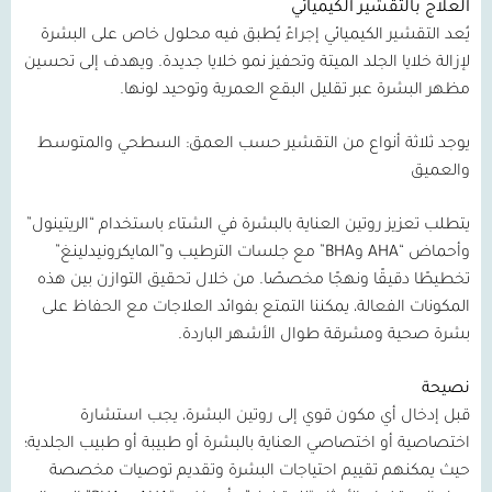
العلاج بالتقشير الكيميائي
يُعد التقشير الكيميائي إجراءً يُطبق فيه محلول خاص على البشرة
لإزالة خلايا الجلد الميتة وتحفيز نمو خلايا جديدة. ويهدف إلى تحسين
مظهر البشرة عبر تقليل البقع العمرية وتوحيد لونها.
يوجد ثلاثة أنواع من التقشير حسب العمق: السطحي والمتوسط
والعميق
يتطلب تعزيز روتين العناية بالبشرة في الشتاء باستخدام “الريتينول”
وأحماض “
AHA
وBHA
” مع جلسات الترطيب و”المايكرونيدلينغ”
تخطيطًا دقيقًا ونهجًا مخصصًا. من خلال تحقيق التوازن بين هذه
المكونات الفعالة، يمكننا التمتع بفوائد العلاجات مع الحفاظ على
بشرة صحية ومشرقة طوال الأشهر الباردة.
نصيحة
قبل إدخال أي مكون قوي إلى روتين البشرة، يجب استشارة
اختصاصية أو اختصاصي العناية بالبشرة أو طبيبة أو طبيب الجلدية؛
حيث يمكنهم تقييم احتياجات البشرة وتقديم توصيات مخصصة