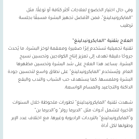
وفي حال اختيار الخضوع لعلاجات أكثر كثافة أو توغلًا، مثل
“المايكرونيدلينغ”، فمن الأفضل تجهيز البشرة مسبقًا بجلسة
ترطيب
العلاج بتقنية “المايكرونيدلينغ”
تقنية تجميلية تستخدم إبرًا صغيرة ومعقمة لوخز البشرة، ما يُحدث
جروحًا دقيقة تهدف إلى تعزيز إنتاج الكولاجين وتحسين نسيج
البشرة. يساعد هذا العلاج على شد البشرة وتحسين مظهرها
العام. ويُستخدم “المايكرونيدلينغ” على نطاق واسع لتحسين جودة
البشرة وملمسها، كما يستهدف حب الشباب والندب والبقع
الداكنة والتجاعيد والمسام الواسعة.
شهدت تقنية “المايكرونيدلينغ” تطورات ملحوظة خلال السنوات
الأخيرة لتشمل أدوات مثل “الديرما رولر” و”الديرما بن”
و”المايكرونيدلينغ” بالترددات الراديوية وغيرها، مع اختلاف عدد الإبر
وطولها لكل أداة