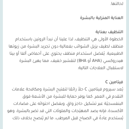
لحالتها.
العناية المنزلية بالبشرة
التنظيف بعناية
الخطوة الأولى هي التنظيف، لذا علينا أن نبدأ الروتين باستخدام
منظف لطيف يزيل الشوائب بفعالية دون تجريد البشرة من زيوتها
الطبيعية. يُفضل استخدام منظف يحتوي على أحماض ألفا أو بيتا
هيدروكسي
(AHA
أو
BHA)
لتقشير خفيف، مما يهيئ البشرة
لاستقبال العلاجات التالية:
فيتامين
C
يُعد سيروم فيتامين
C
حلاً رائعًا لتفتيح البشرة ومكافحة علامات
التقدم في العمر. كما يوفر حماية للبشرة من الأشعة فوق
البنفسجيّة عبر تشكيل حاجز واقٍ، وبفضل احتوائه على مضادات
الأكسدة، فإنه يصد المهيّجات والملوثات التي قد تضر بالبشرة، وهو
يُستخدم عادةً في الصباح قبل المرطب، ما لم يُنصح بخلاف ذلك