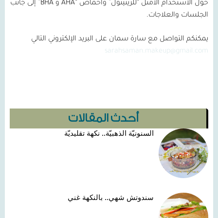
حول الاستخدام الأمثل “للريتينول” وأحماض “
AHA
و BHA
” إلى جانب
الجلسات والعلاجات.
يمكنكم التواصل مع سارة سمان على البريد الإلكتروني التالي
sarahsaman.makeup@gmail.com
أحدث المقالات
السنونيّة الذهبيّة.. نكهة تقليديّة
سندوتش شهي.. بالنكهة غني