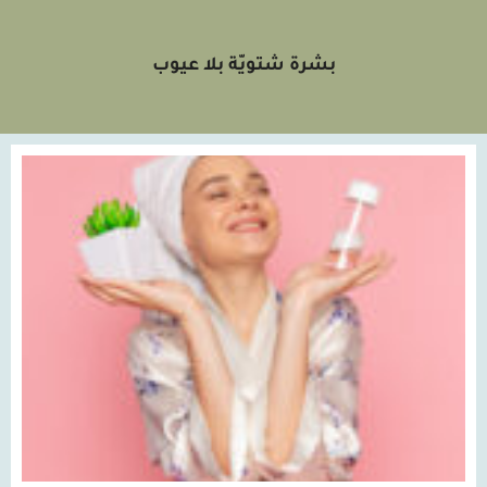
بشرة شتويّة بلا عيوب