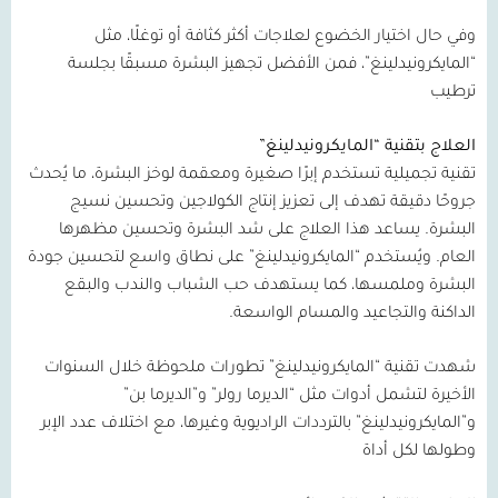
وفي حال اختيار الخضوع لعلاجات أكثر كثافة أو توغلًا، مثل
“المايكرونيدلينغ”، فمن الأفضل تجهيز البشرة مسبقًا بجلسة
ترطيب
العلاج بتقنية “المايكرونيدلينغ”
تقنية تجميلية تستخدم إبرًا صغيرة ومعقمة لوخز البشرة، ما يُحدث
جروحًا دقيقة تهدف إلى تعزيز إنتاج الكولاجين وتحسين نسيج
البشرة. يساعد هذا العلاج على شد البشرة وتحسين مظهرها
العام. ويُستخدم “المايكرونيدلينغ” على نطاق واسع لتحسين جودة
البشرة وملمسها، كما يستهدف حب الشباب والندب والبقع
الداكنة والتجاعيد والمسام الواسعة.
شهدت تقنية “المايكرونيدلينغ” تطورات ملحوظة خلال السنوات
الأخيرة لتشمل أدوات مثل “الديرما رولر” و”الديرما بن”
و”المايكرونيدلينغ” بالترددات الراديوية وغيرها، مع اختلاف عدد الإبر
وطولها لكل أداة