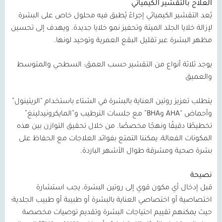
العلاج بالتقشير الكيميائي
يُعد التقشير الكيميائي إجراءً يُطبق فيه محلول خاص على البشرة
لإزالة خلايا الجلد الميتة وتحفيز نمو خلايا جديدة. ويهدف إلى تحسين
مظهر البشرة عبر تقليل البقع العمرية وتوحيد لونها.
يوجد ثلاثة أنواع من التقشير حسب العمق: السطحي والمتوسط
والعميق
يتطلب تعزيز روتين العناية بالبشرة في الشتاء باستخدام “الريتينول”
وأحماض “
AHA
وBHA
” مع جلسات الترطيب و”المايكرونيدلينغ”
تخطيطًا دقيقًا ونهجًا مخصصًا. من خلال تحقيق التوازن بين هذه
المكونات الفعالة، يمكننا التمتع بفوائد العلاجات مع الحفاظ على
بشرة صحية ومشرقة طوال الأشهر الباردة.
نصيحة
قبل إدخال أي مكون قوي إلى روتين البشرة، يجب استشارة
اختصاصية أو اختصاصي العناية بالبشرة أو طبيبة أو طبيب الجلدية؛
حيث يمكنهم تقييم احتياجات البشرة وتقديم توصيات مخصصة