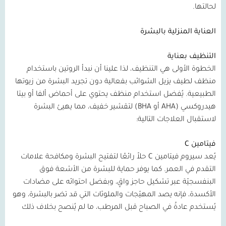
لحالتها.
العناية المنزلية بالبشرة
التنظيف بعناية
الخطوة الأولى هي التنظيف، لذا علينا أن نبدأ الروتين باستخدام
منظف لطيف يزيل الشوائب بفعالية دون تجريد البشرة من زيوتها
الطبيعية. يُفضل استخدام منظف يحتوي على أحماض ألفا أو بيتا
هيدروكسي
(AHA
أو
BHA)
لتقشير خفيف، مما يهيئ البشرة
لاستقبال العلاجات التالية:
فيتامين
C
يُعد سيروم فيتامين
C
حلاً رائعًا لتفتيح البشرة ومكافحة علامات
التقدم في العمر. كما يوفر حماية للبشرة من الأشعة فوق
البنفسجيّة عبر تشكيل حاجز واقٍ، وبفضل احتوائه على مضادات
الأكسدة، فإنه يصد المهيّجات والملوثات التي قد تضر بالبشرة، وهو
يُستخدم عادةً في الصباح قبل المرطب، ما لم يُنصح بخلاف ذلك