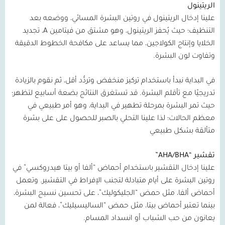
الريتينول
علينا إدخال الريتينول في روتين البشرة المسائي، ووضعه بعد
التنظيف؛ حيث يُحفز الريتينول، وهو مشتق من فيتامين
A
، تجديد
الخلايا وإنتاج الكولاجين، مما يساعد على مكافحة الخطوط الدقيقة
وتفاوت لون البشرة.
في البداية نبدأ باستخدام تركيز منخفض وتردُّد أقل، ثم نقوم بالزيادة
تدريجيًا مع تأقلم البشرة. قد تستغرق النتائج بضعة أسابيع لتظهر؛
حيث تمر البشرة بمرحلة تطهير في البداية، وهو أمر طبيعي في
معظم الحالات؛ لذا علينا التحلي بالصبر للحصول على على بشرة
متألقة بشكل طبيعي
تقشير
“AHA/BHA”
علينا إدخال التقشير باستخدام أحماض “ألفا أو بيتا هيدروكسي” في
روتين البشرة على أيام متبادلة لتجنب الإفراط في التقشير. وتعمل
أحماض ألفا، مثل حمض “الجليكوليك”، على تحسين نسيج البشرة،
بينما تعتبر أحماض بيتا، مثل حمض “الساليسيليك”، فعالة لمن
يعانون من حب الشباب أو انسداد المسام.