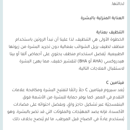
لحالتها.
العناية المنزلية بالبشرة
التنظيف بعناية
الخطوة الأولى هي التنظيف، لذا علينا أن نبدأ الروتين باستخدام
منظف لطيف يزيل الشوائب بفعالية دون تجريد البشرة من زيوتها
الطبيعية. يُفضل استخدام منظف يحتوي على أحماض ألفا أو بيتا
هيدروكسي
(AHA
أو
BHA)
لتقشير خفيف، مما يهيئ البشرة
لاستقبال العلاجات التالية:
فيتامين
C
يُعد سيروم فيتامين
C
حلاً رائعًا لتفتيح البشرة ومكافحة علامات
التقدم في العمر. كما يوفر حماية للبشرة من الأشعة فوق
البنفسجيّة عبر تشكيل حاجز واقٍ، وبفضل احتوائه على مضادات
الأكسدة، فإنه يصد المهيّجات والملوثات التي قد تضر بالبشرة، وهو
يُستخدم عادةً في الصباح قبل المرطب، ما لم يُنصح بخلاف ذلك