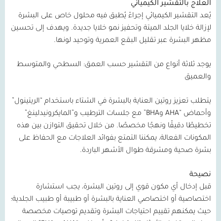
العلاج بالتقشير الكيميائي
يُعد التقشير الكيميائي إجراءً يُطبق فيه محلول خاص على البشرة
لإزالة خلايا الجلد الميتة وتحفيز نمو خلايا جديدة. ويهدف إلى تحسين
مظهر البشرة عبر تقليل البقع العمرية وتوحيد لونها.
يوجد ثلاثة أنواع من التقشير حسب العمق: السطحي والمتوسط
والعميق
يتطلب تعزيز روتين العناية بالبشرة في الشتاء باستخدام “الريتينول”
وأحماض “
AHA
وBHA
” مع جلسات الترطيب و”المايكرونيدلينغ”
تخطيطًا دقيقًا ونهجًا مخصصًا. من خلال تحقيق التوازن بين هذه
المكونات الفعالة، يمكننا التمتع بفوائد العلاجات مع الحفاظ على
بشرة صحية ومشرقة طوال الأشهر الباردة.
نصيحة
قبل إدخال أي مكون قوي إلى روتين البشرة، يجب استشارة
اختصاصية أو اختصاصي العناية بالبشرة أو طبيبة أو طبيب الجلدية؛
حيث يمكنهم تقييم احتياجات البشرة وتقديم توصيات مخصصة