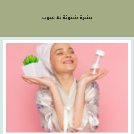
بشرة شتويّة بلا عيوب