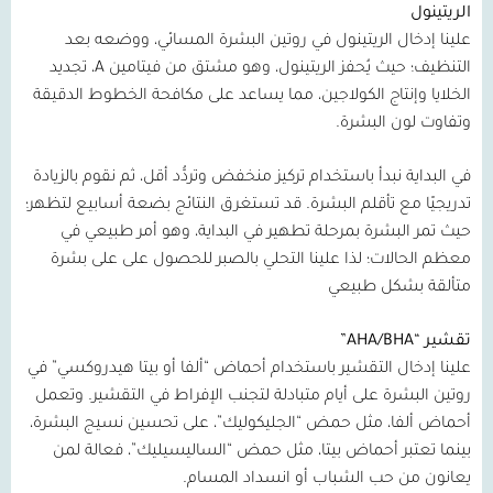
الريتينول
علينا إدخال الريتينول في روتين البشرة المسائي، ووضعه بعد
التنظيف؛ حيث يُحفز الريتينول، وهو مشتق من فيتامين
A
، تجديد
الخلايا وإنتاج الكولاجين، مما يساعد على مكافحة الخطوط الدقيقة
وتفاوت لون البشرة.
في البداية نبدأ باستخدام تركيز منخفض وتردُّد أقل، ثم نقوم بالزيادة
تدريجيًا مع تأقلم البشرة. قد تستغرق النتائج بضعة أسابيع لتظهر؛
حيث تمر البشرة بمرحلة تطهير في البداية، وهو أمر طبيعي في
معظم الحالات؛ لذا علينا التحلي بالصبر للحصول على على بشرة
متألقة بشكل طبيعي
تقشير
“AHA/BHA”
علينا إدخال التقشير باستخدام أحماض “ألفا أو بيتا هيدروكسي” في
روتين البشرة على أيام متبادلة لتجنب الإفراط في التقشير. وتعمل
أحماض ألفا، مثل حمض “الجليكوليك”، على تحسين نسيج البشرة،
بينما تعتبر أحماض بيتا، مثل حمض “الساليسيليك”، فعالة لمن
يعانون من حب الشباب أو انسداد المسام.