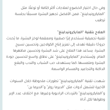
وفي حال اختيار الخضوع لعلاجات أكثر كثافة أو توغلًا، مثل
“المايكرونيدلينغ”، فمن الأفضل تجهيز البشرة مسبقًا بجلسة
ترطيب
العلاج بتقنية “المايكرونيدلينغ”
تقنية تجميلية تستخدم إبرًا صغيرة ومعقمة لوخز البشرة، ما يُحدث
جروحًا دقيقة تهدف إلى تعزيز إنتاج الكولاجين وتحسين نسيج
البشرة. يساعد هذا العلاج على شد البشرة وتحسين مظهرها
العام. ويُستخدم “المايكرونيدلينغ” على نطاق واسع لتحسين جودة
البشرة وملمسها، كما يستهدف حب الشباب والندب والبقع
الداكنة والتجاعيد والمسام الواسعة.
شهدت تقنية “المايكرونيدلينغ” تطورات ملحوظة خلال السنوات
الأخيرة لتشمل أدوات مثل “الديرما رولر” و”الديرما بن”
و”المايكرونيدلينغ” بالترددات الراديوية وغيرها، مع اختلاف عدد الإبر
وطولها لكل أداة