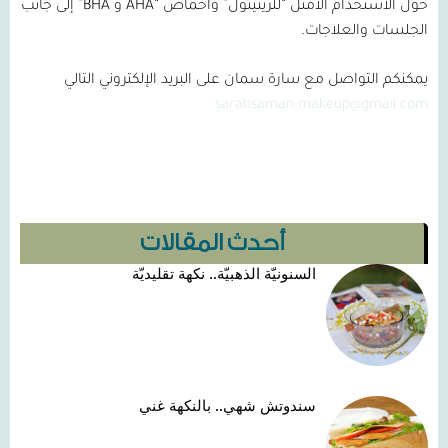
حول الاستخدام الأمثل “للريتينول” وأحماض “
AHA
و BHA
” إلى جانب
الجلسات والعلاجات.
يمكنكم التواصل مع سارة سمان على البريد الإلكتروني التالي
sarahsaman.makeup@gmail.com
أحدث المقالات
السنونيّة الذهبيّة.. نكهة تقليديّة
سندوتش شهي.. بالنكهة غني