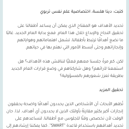
كتبت: دينا هلسة، اختصاصية علم نفس تربوي
تحديد الأهداف هو المفتاح الذي يمكن أن يساعد أطفالنا على
تحقيق النجاح والإبداع خلال هذا العام. فمع بداية العام الجديد، غالبًا
ما نضع أهدافًا ترتبط بأطفالنا، تشمل اهتماماتهم وهواياتهم
وإنجازاتهم وحتى أبسط الأمور التي نهتم بها في حياتهم.
لكن، كم مرةً جلسنا معهم فعليًّا لنناقش هذه الأهداف؟ هل
استمعنا لآرائهم؟ وهل شاركناهم في وضع قرارات العام الجديد
بطريقة تعزز شعورهم بالمسؤولية؟
تحقيق المزيد
تُظهر الأبحاث أن الأشخاص الذين يحددون أهدافًا واضحة يحققون
إنجازات أكبر بكثير مقارنةً بأولئك الذين لا يحددون أي أهداف. لذا، حان
الوقت لأن نخصص وقتًا للجلوس مع أطفالنا، لنساعدهم على
تحديد أهدافهم باستخدام قاعدة
“
SMART
“
. كما يمكننا إرشادهم إلى