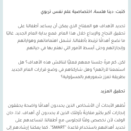
كتبت: دينا هلسة، اختصاصية علم نفس تربوي
تحديد الأهداف هو المفتاح الذي يمكن أن يساعد أطفالنا على
تحقيق النجاح والإبداع خلال هذا العام. فمع بداية العام الجديد، غالبًا
ما نضع أهدافًا ترتبط بأطفالنا، تشمل اهتماماتهم وهواياتهم
وإنجازاتهم وحتى أبسط الأمور التي نهتم بها في حياتهم.
لكن، كم مرةً جلسنا معهم فعليًّا لنناقش هذه الأهداف؟ هل
استمعنا لآرائهم؟ وهل شاركناهم في وضع قرارات العام الجديد
بطريقة تعزز شعورهم بالمسؤولية؟
تحقيق المزيد
تُظهر الأبحاث أن الأشخاص الذين يحددون أهدافًا واضحة يحققون
إنجازات أكبر بكثير مقارنةً بأولئك الذين لا يحددون أي أهداف. لذا، حان
الوقت لأن نخصص وقتًا للجلوس مع أطفالنا، لنساعدهم على
تحديد أهدافهم باستخدام قاعدة
“
SMART
“
. كما يمكننا إرشادهم إلى